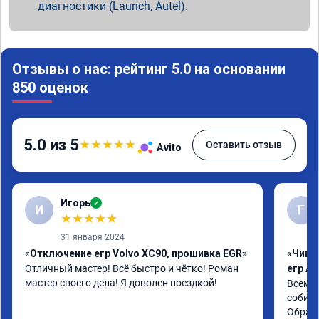
диагностики (Launch, Autel).
Отзывы о нас: рейтинг 5.0 на основании
850 оценок
5.0 из 5
★
★
★
★
★
Оставить отзыв
Avito
Игорь
✓
И
Г
★
★
★
★
★
31 января 2024
«Отключение егр Volvo XC90, прошивка EGR»
«Чип 
Отличный мастер! Всё быстро и чётко! Роман 
егр Ad
мастер своего дела! Я доволен поездкой!
Всем д
собира
Обрати