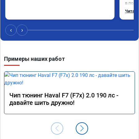
в подр
Приеха
Читать
готово
дали г
своё д
‹
›
Примеры наших работ
Чип тюнинг Haval F7 (F7x) 2.0 190 лс -
давайте шить дружно!