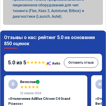
лицензионное оборудование для чип
тюнинга (Flex, Kess 3, Autotuner, Bitbox) и
диагностики (Launch, Autel).
Отзывы о нас: рейтинг 5.0 на основании
850 оценок
5.0 из 5
★
★
★
★
★
Оставить отзыв
Avito
Вячеслав
✓
В
И
★
★
★
★
★
22 апреля 2024
«Отключение AdBlue Citroen C4 Grand
«Откл
Picasso»
Berlin