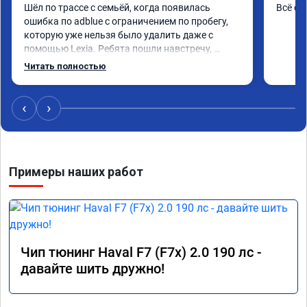
Шёл по трассе с семьёй, когда появилась 
Всё сд
ошибка по adblue с ограничением по пробегу, 
которую уже нельзя было удалить даже с 
помощью Lexia. Ребята пошли навстречу, 
оперативно приняли и за час отшили как 
Читать полностью
adblue, так и eolys. Отпуск не был сорван ))
‹
›
Примеры наших работ
Чип тюнинг Haval F7 (F7x) 2.0 190 лс -
давайте шить дружно!