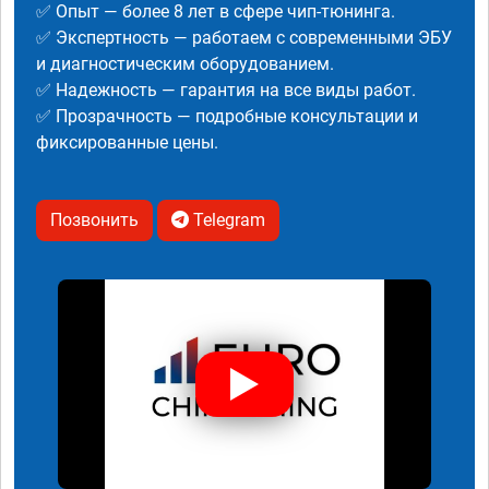
✅ Опыт — более 8 лет в сфере чип-тюнинга.
✅ Экспертность — работаем с современными ЭБУ
и диагностическим оборудованием.
✅ Надежность — гарантия на все виды работ.
✅ Прозрачность — подробные консультации и
фиксированные цены.
Позвонить
Telegram