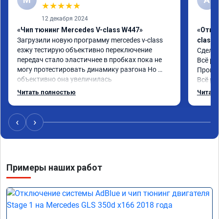
★
★
★
★
★
12 декабря 2024
«Чип тюнинг Mercedes V-class W447»
«Откл
Загрузили новую программу mercedes v-class 
class 
езжу тестирую объективно переключение 
Сделал
передач стало эластичнее в пробках пока не 
Всё ра
могу протестировать динамику разгона Но 
Промон
объективно она увеличилась
Всё ра
Читать полностью
Читать
‹
›
Примеры наших работ