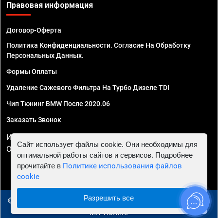
Правовая информация
Договор-Оферта
Политика Конфиденциальности. Согласие На Обработку
Персональных Данных.
Формы Оплаты
Удаление Сажевого Фильтра На Турбо Дизеле TDI
Чип Тюнинг BMW После 2020.06
Заказать Звонок
ИП Смирнов Георгий Павлович. ИНН 781302555843,
Сайт использует файлы cookie. Они необходимы для
ОГРНИП 324470400032610
оптимальной работы сайтов и сервисов. Подробнее
прочитайте в
Политике использования файлов
cookie
Разрешить все
© 2010 - 2026 Чип тюнинг в Вологде - Автосервис "Евро
Чип Тюнинг"