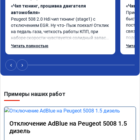
«Чип тюнинг, прошивка двигателя
«Чип 
автомобиля»
Приезж
быстро
Peugeot 508 2.0 Hdi чип тюнинг (stage1) с 
постоя
отключением EGR. Ну что- Пыж поехал! Отклик 
связан
на педаль газа, четкость работы КПП, при 
подска
наборе скорости чувствуется солидный запас 
поступ
мощности. Ребята постарались на совесть, 
Читать полностью
Читать
компан
рекомендую!
ездить
‹
›
Примеры наших работ
Отключение AdBlue на Peugeot 5008 1.5
дизель