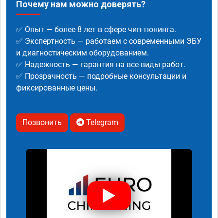
Почему нам можно доверять?
✅ Опыт — более 8 лет в сфере чип-тюнинга.
✅ Экспертность — работаем с современными ЭБУ
и диагностическим оборудованием.
✅ Надежность — гарантия на все виды работ.
✅ Прозрачность — подробные консультации и
фиксированные цены.
Позвонить
Telegram