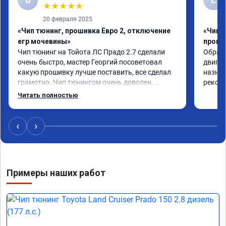
★
★
★
★
★
20 февраля 2025
«Чип тюнинг, прошивка Евро 2, отключение
«Чип 
егр мочевины»
проши
Чип тюнинг на Тойота ЛС Прадо 2.7 сделали 
Обрати
очень быстро, мастер Георгий посоветовал 
двигат
какую прошивку лучше поставить, все сделал 
назнач
грамотно. Чип тюнингом очень доволен, 
рекоме
машина ожила немного, отзыв на педаль газа 
Читать полностью
стал значительно лучше. Такое ощущение, что 
коробка даже стала работать лучше, пропали 
провалы. Расход топлива остался таким же, но 
‹
›
динамика улучшилась. Советую этот сервис 
всем. Спасибо!!!
Примеры наших работ