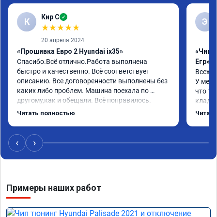
Кир С
✓
К
Э
★
★
★
★
★
20 апреля 2024
«Прошивка Евро 2 Hyundai ix35»
«Чип 
Спасибо.Всё отлично.Работа выполнена 
Егр»
быстро и качественно. Всё соответствует 
Всех п
описанию. Все договоренности выполнены без 
У меня
каких либо проблем. Машина поехала по 
что та
другому,как и обещали. Всё понравилось. 
кладез
Рекомендую данную компанию.
и ЕГР 
Читать полностью
Читать
катали
Обрати
систем
‹
›
Хороши
догова
гарант
стала 
Примеры наших работ
не меш
маневр
В обще
пути!