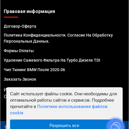
Правовая информация
Договор-Оферта
Политика Конфиденциальности. Согласие На Обработку
Персональных Данных.
Формы Оплаты
Удаление Сажевого Фильтра На Турбо Дизеле TDI
Чип Тюнинг BMW После 2020.06
Заказать Звонок
ИП Смирнов Георгий Павлович. ИНН 781302555843,
Сайт использует файлы cookie. Они необходимы для
ОГРНИП 324470400032610
оптимальной работы сайтов и сервисов. Подробнее
прочитайте в
Политике использования файлов
cookie
Разрешить все
© 2010 - 2026 Чип тюнинг в Вологде - Автосервис "Евро