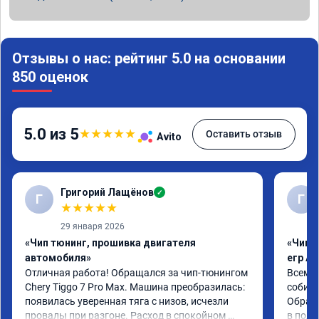
Отзывы о нас: рейтинг 5.0 на основании
850 оценок
5.0 из 5
★
★
★
★
★
Оставить отзыв
Avito
Григорий Лащёнов
✓
Г
Г
★
★
★
★
★
29 января 2026
«Чип тюнинг, прошивка двигателя
«Чип 
автомобиля»
егр Ad
Отличная работа! Обращался за чип-тюнингом 
Всем д
Chery Tiggo 7 Pro Max. Машина преобразилась: 
собира
появилась уверенная тяга с низов, исчезли 
Обрати
провалы при разгоне. Расход в спокойном 
в подр