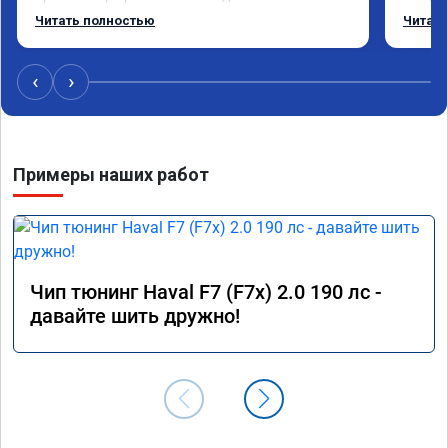
режиме даже немного снизился. Все сделали 
Приеха
Читать полностью
Читать
профессионально, с подробной консультацией. 
готово
Рекомендую всем, кто сомневается.
дали г
своё д
‹
›
Примеры наших работ
Чип тюнинг Haval F7 (F7x) 2.0 190 лс -
давайте шить дружно!