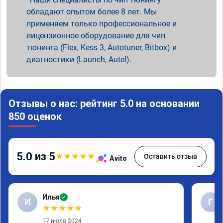
обладают опытом более 8 лет. Мы
применяем только профессиональное и
лицензионное оборудование для чип
тюнинга (Flex, Kess 3, Autotuner, Bitbox) и
диагностики (Launch, Autel).
Отзывы о нас: рейтинг 5.0 на основании
850 оценок
5.0 из 5
★
★
★
★
★
Оставить отзыв
Avito
Илья
✓
И
Г
★
★
★
★
★
17 июля 2024