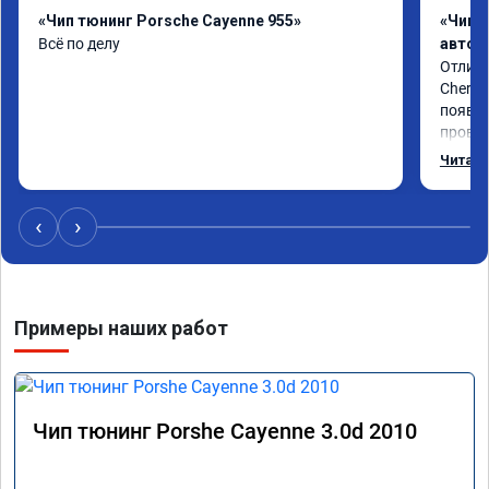
«Чип тюнинг Porsche Cayenne 955»
«Чип 
Всё по делу
автом
Отличн
Chery 
появил
провал
режиме
Читать
профес
Рекоме
‹
›
Примеры наших работ
Чип тюнинг Porshe Cayenne 3.0d 2010