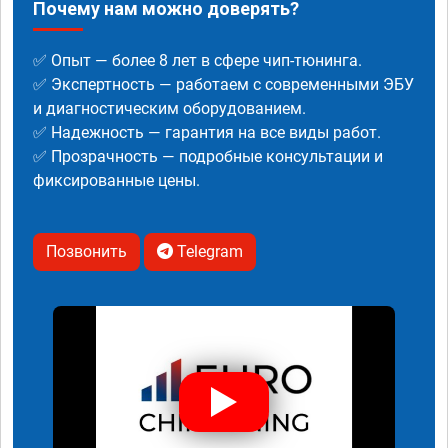
Почему нам можно доверять?
✅ Опыт — более 8 лет в сфере чип-тюнинга.
✅ Экспертность — работаем с современными ЭБУ
и диагностическим оборудованием.
✅ Надежность — гарантия на все виды работ.
✅ Прозрачность — подробные консультации и
фиксированные цены.
Позвонить
Telegram