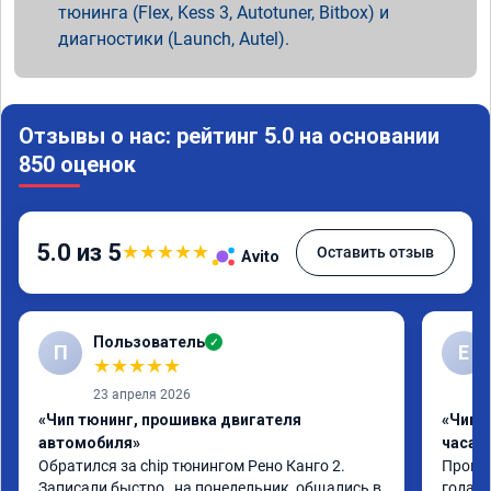
тюнинга (Flex, Kess 3, Autotuner, Bitbox) и
диагностики (Launch, Autel).
Отзывы о нас: рейтинг 5.0 на основании
850 оценок
5.0 из 5
★
★
★
★
★
Оставить отзыв
Avito
Пользователь
✓
П
Е
★
★
★
★
★
23 апреля 2026
«Чип тюнинг, прошивка двигателя
«Чип 
автомобиля»
часа»
Обратился за chip тюнингом Рено Канго 2.

Прошив
Записали быстро , на понедельник, общались в 
года. 