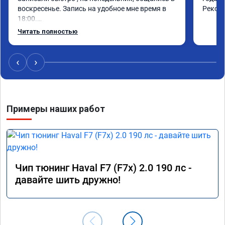
воскресенье. Запись на удобное мне время в 
Реком
18:00.

Работу выполнили за 30 минут, качественно, 
Читать полностью
эффектом доволен. Спасибо 🤝
‹
›
Примеры наших работ
Чип тюнинг Haval F7 (F7x) 2.0 190 лс -
давайте шить дружно!