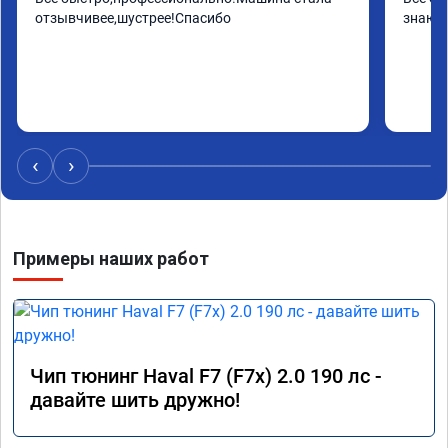
отзывчивее,шустрее!Спасибо
знают 
‹
›
Примеры наших работ
Чип тюнинг Haval F7 (F7x) 2.0 190 лс -
давайте шить дружно!