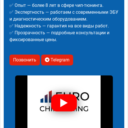
✅ Опыт — более 8 лет в сфере чип-тюнинга.
✅ Экспертность — работаем с современными ЭБУ
и диагностическим оборудованием.
✅ Надежность — гарантия на все виды работ.
✅ Прозрачность — подробные консультации и
фиксированные цены.
Позвонить
Telegram