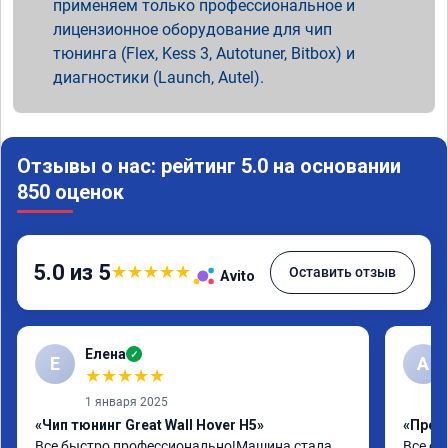
применяем только профессиональное и
лицензионное оборудование для чип
тюнинга (Flex, Kess 3, Autotuner, Bitbox) и
диагностики (Launch, Autel).
Отзывы о нас: рейтинг 5.0 на основании
850 оценок
5.0 из 5
★
★
★
★
★
Оставить отзыв
Avito
Елена
✓
Е
А
★
★
★
★
★
1 января 2025
«Чип тюнинг Great Wall Hover H5»
«Проши
Все быстро,профессионально!Машина стала 
Все от