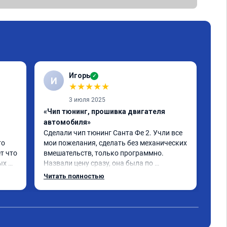
Игорь
✓
И
С
★
★
★
★
★
3 июля 2025
«Чип тюнинг, прошивка двигателя
«От
автомобиля»
про
Сделали чип тюнинг Санта Фе 2. Учли все 
Спа
о 
мои пожелания, сделать без механических 
при
т что 
вмешательств, только программно. 
про
х 
Назвали цену сразу, она была по 
ком
 
окончании работ без изменений. 
Читать полностью
Александр профи своего дела, спокойно 
и 
ответил на все мои вопросы и 
качественно сделал работу. Спасибо 
срок 
большое и процветания сервису!!!