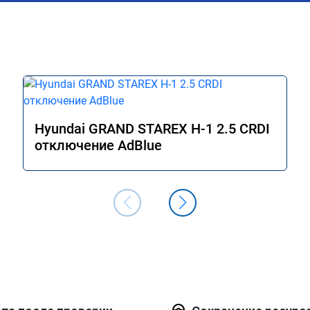
связи, дали гарантию на работы, а 
Главное!!!! Машина стала ракетой 🚀!!!
поехало, ничего теперь не мешает 
двигаться в оживленном городе, 
маневренность +1000 сразу.

В общем рекомендую. Всем добра и 
прямого пути!
Hyundai GRAND STAREX H-1 2.5 CRDI
отключение AdBlue