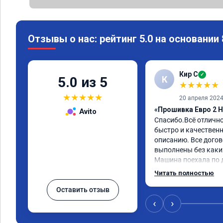
Отзывы о нас: рейтинг 5.0 на основании
Кир С
✓
К
5.0 из 5
★
★
★
★
★
★
★
★
★
★
20 апреля 202
«Прошивка Евро 2 H
Avito
Спасибо.Всё отличн
быстро и качественно
описанию. Все догов
выполнены без каких
Машина поехала по д
обещали. Всё понра
Читать полностью
данную компанию.
Оставить отзыв
‹
›