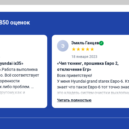
 850 оценок
Эмиль Ганцев
✓
Э
★
★
★
★
★
4
18 января 2023
yundai ix35»
«Чип тюнинг, прошивка Евро 2,
о.Работа выполнена 
отключение Егр»
. Всё соответствует 
Всех приветствую!

оренности 
У меня Hyundai grand starex Евро-6. Кт
 либо проблем. 
знает что такое Евро-6 тот точно знае
ругому,как и 
это кладезь систем очистки выхлопны
вилось. Рекомендую 
газов, там и ЕГР и мочевина, сажевый
Читать полностью
фильтр и катализатор и тд

Обратился к ребятам чтобы отключил
все эти системы.

Хорошие специалисты, сделали все в 
как договаривались, всегда были на 