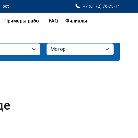
T_bot
+7 (8172) 76-73-14
Примеры работ
FAQ
Филиалы
де