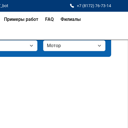
T_bot
+7 (8172) 76-73-14
Примеры работ
FAQ
Филиалы