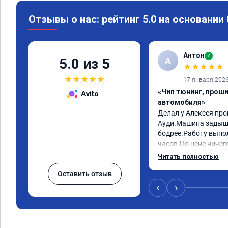
Отзывы о нас: рейтинг 5.0 на основании
Антон
✓
А
5.0 из 5
★
★
★
★
★
★
★
★
★
★
17 января 202
«Чип тюнинг, прош
Avito
автомобиля»
Делал у Алексея про
Ауди.Машина задыша
бодрее.Работу выпол
часов.По цене ничего
как договаривались 
Читать полностью
работы возникали во
Оставить отзыв
консультировал и бы
знаю,куда ехать в с
‹
›
авто.Однозначно ре
как грамотного спец