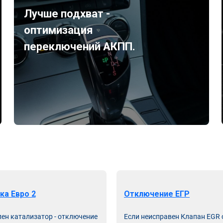
Лучше подхват -
оптимизация
переключений АКПП.
ка Евро 2
Отключение ЕГР
лен катализатор - отключение
Если неисправен Клапан EGR