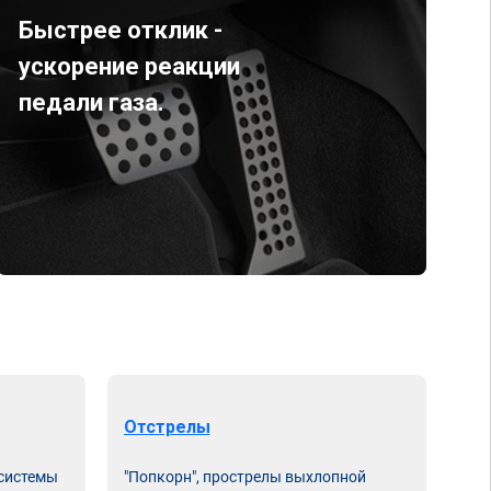
Быстрее отклик -
ускорение реакции
педали газа.
Отстрелы
Чи
 системы
"Попкорн", прострелы выхлопной
Про