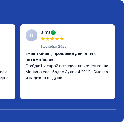
Dima
✓
D
Е
★
★
★
★
★
1 декабря 2025
«Чип тюнинг, прошивка двигателя
«Чи
автомобиля»
отк
Стейдж1 и евро2 все сделали качественно. 
Дел
век 
Машина едет бодро Ауди а4 2012г Быстро 
Пиш
ерез 
и надежно от души
нор
дел
а по 
 
не 
аз 