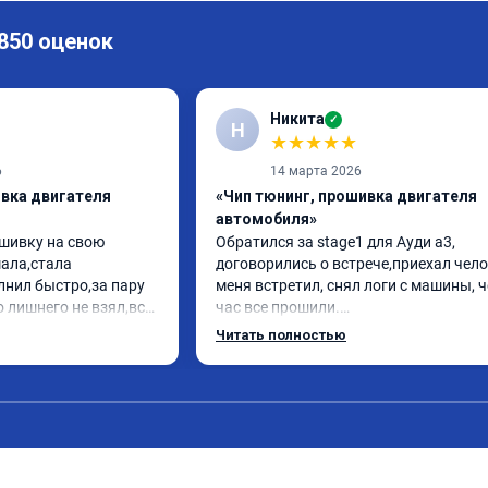
 850 оценок
Никита
✓
Н
★
★
★
★
★
6
14 марта 2026
ивка двигателя
«Чип тюнинг, прошивка двигателя
автомобиля»
шивку на свою 
Обратился за stage1 для Ауди а3, 
ла,стала 
договорились о встрече,приехал чело
нил быстро,за пару 
меня встретил, снял логи с машины, ч
 лишнего не взял,всё 
час все прошили.

заранее.После 
Арман спасибо тебе огромное, машинк
Читать полностью
просы,всегда 
летела а не поехала! Как писал ранее в
л на связи.Теперь 
личку Арману смерть с косой догнать 
лучае поломки 
может 🤣машина едет не в себя, еще р
комендую Алексея 
спасибо вам!!!!!!!
иалиста!