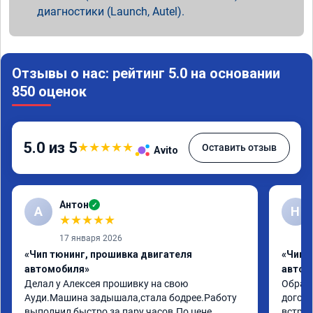
диагностики (Launch, Autel).
Отзывы о нас: рейтинг 5.0 на основании
850 оценок
5.0 из 5
★
★
★
★
★
Оставить отзыв
Avito
Антон
✓
А
Н
★
★
★
★
★
17 января 2026
«Чип тюнинг, прошивка двигателя
«Чип 
автомобиля»
автом
Делал у Алексея прошивку на свою 
Обрати
Ауди.Машина задышала,стала бодрее.Работу 
догово
выполнил быстро,за пару часов.По цене 
встрет