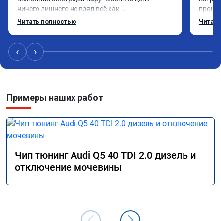
ничего лишнего не взял,всё как 
прошил
договаривались заранее.После работы 
Арман 
Читать полностью
Читать
возникали вопросы,всегда консультировал и 
летела
был на связи.Теперь знаю,куда ехать в случае 
Арману
поломки авто.Однозначно рекомендую 
машина
‹
›
Алексея как грамотного специалиста!
вам!!!!!
Примеры наших работ
Чип тюнинг Audi Q5 40 TDI 2.0 дизель и
отключение мочевины