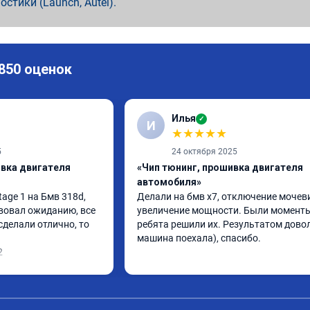
ностики (Launch, Autel).
 850 оценок
Илья
✓
И
★
★
★
★
★
5
24 октября 2025
ивка двигателя
«Чип тюнинг, прошивка двигателя
автомобиля»
ge 1 на Бмв 318d, 
Делали на бмв х7, отключение мочеви
вовал ожиданию, все 
увеличение мощности. Были моменты,
делали отлично, то 
ребята решили их. Результатом довол
машина поехала), спасибо.
2