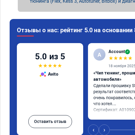
тюнинга (Flex, Kess 3, Autotuner, Bitbox) и диаг
Отзывы о нас: рейтинг 5.0 на основании
Account
✓
A
5.0 из 5
★
★
★
★
★
★
★
★
★
★
18 ноября 202
«Чип тюнинг, прош
Avito
автомобиля»
Сделали прошивку Sta
результат соответст
очень понравилось, с
что хотел.

Сертификат: A01090
Оставить отзыв
‹
›