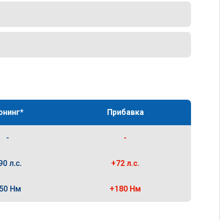
юнинг*
Прибавка
-
-
90 л.с.
+72 л.с.
50 Нм
+180 Нм