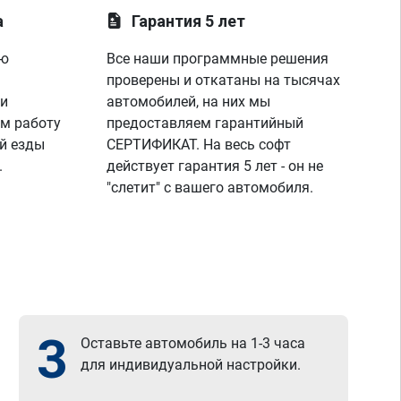
лаунче увидели что не так с машино!
а
Гарантия 5 лет
покатался,понаблюдал,радуюсь,заехал к 
парням,они бесплатно подключили 
ую
Все наши программные решения
диагностику,глянули что всё нормально и 
я поехал радостный,записавшись к ним 
проверены и откатаны на тысячах
же на чип тюнинг,парни вы лучшие!
 и
автомобилей, на них мы
спасибо вашей команде за отличную 
м работу
предоставляем гарантийный
работу,сервис отличный, рекомендую!
й езды
СЕРТИФИКАТ. На весь софт
всем добра)
.
действует гарантия 5 лет - он не
"слетит" с вашего автомобиля.
3
Оставьте автомобиль на 1-3 часа
для индивидуальной настройки.