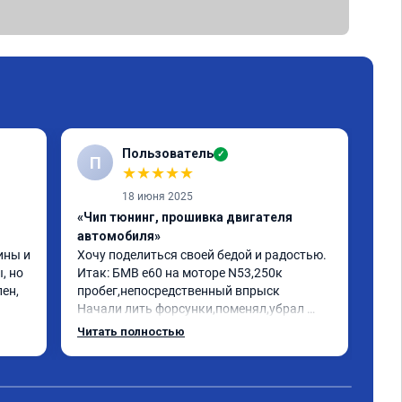
Пользователь
✓
П
★
★
★
★
★
18 июня 2025
«Чип тюнинг, прошивка двигателя
«Чи
автомобиля»
отк
ны и 
Хочу поделиться своей бедой и радостью.

БМВ
 но 
Итак: БМВ е60 на моторе N53,250к 
отк
ен, 
пробег,непосредственный впрыск

Авт
Начали лить форсунки,поменял,убрал 
дин
катализаторы,обратился к одному 
отк
Читать полностью
Чит
кренделю прошить на евро 2,машина 
мот
работала как попало,трясло на 
Рек
холостых,этот чудо диагност прошивщик 
про
сказал что она у меня зашита на евро 0 и 