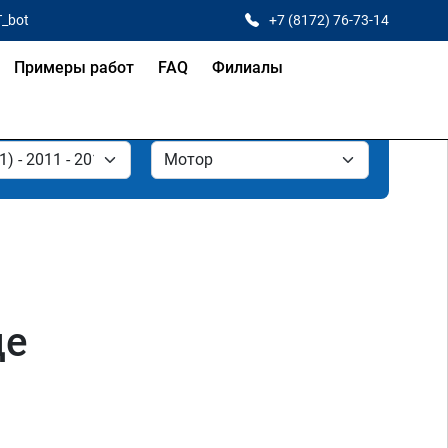
T_bot
+7 (8172) 76-73-14
Примеры работ
FAQ
Филиалы
де