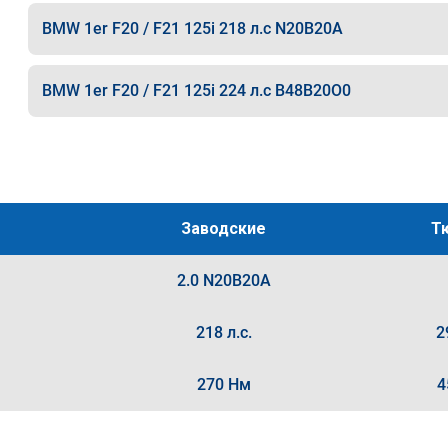
BMW 1er F20 / F21 125i 218 л.с N20B20A
BMW 1er F20 / F21 125i 224 л.с B48B20O0
Заводские
Т
2.0 N20B20A
218 л.с.
2
270 Нм
4