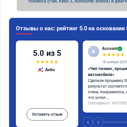
тюнинга (Flex, Kess 3, Autotuner, Bitbox) и диаг
Отзывы о нас: рейтинг 5.0 на основании
Account
✓
A
5.0 из 5
★
★
★
★
★
★
★
★
★
★
18 ноября 202
«Чип тюнинг, прош
Avito
автомобиля»
Сделали прошивку Sta
результат соответст
очень понравилось, с
что хотел.

Сертификат: A01090
Оставить отзыв
‹
›