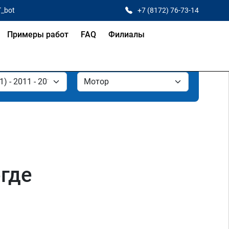
T_bot
+7 (8172) 76-73-14
Примеры работ
FAQ
Филиалы
огде