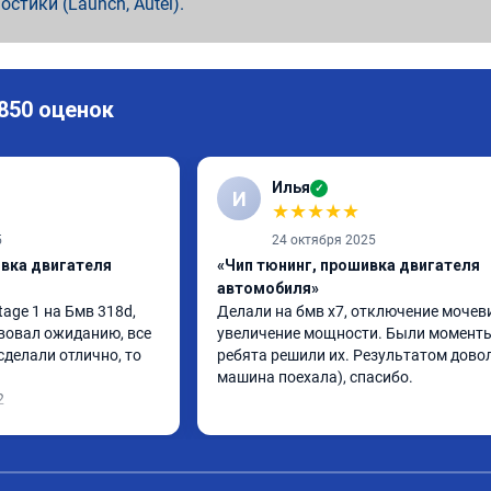
ностики (Launch, Autel).
 850 оценок
Илья
✓
И
★
★
★
★
★
5
24 октября 2025
ивка двигателя
«Чип тюнинг, прошивка двигателя
автомобиля»
ge 1 на Бмв 318d, 
Делали на бмв х7, отключение мочеви
вовал ожиданию, все 
увеличение мощности. Были моменты,
делали отлично, то 
ребята решили их. Результатом довол
машина поехала), спасибо.
2