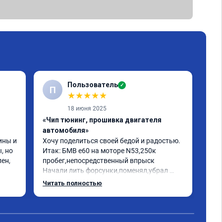
Пользователь
✓
П
★
★
★
★
★
18 июня 2025
«Чип тюнинг, прошивка двигателя
«Чи
автомобиля»
отк
ны и 
Хочу поделиться своей бедой и радостью.

БМВ
 но 
Итак: БМВ е60 на моторе N53,250к 
отк
ен, 
пробег,непосредственный впрыск

Авт
Начали лить форсунки,поменял,убрал 
дин
катализаторы,обратился к одному 
отк
Читать полностью
Чит
кренделю прошить на евро 2,машина 
мот
работала как попало,трясло на 
Рек
холостых,этот чудо диагност прошивщик 
про
сказал что она у меня зашита на евро 0 и 