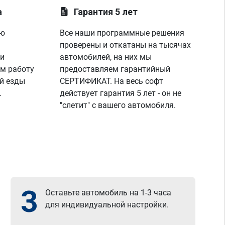
лаунче увидели что не так с машино!
а
Гарантия 5 лет
покатался,понаблюдал,радуюсь,заехал к 
парням,они бесплатно подключили 
ую
Все наши программные решения
диагностику,глянули что всё нормально и 
я поехал радостный,записавшись к ним 
проверены и откатаны на тысячах
же на чип тюнинг,парни вы лучшие!
 и
автомобилей, на них мы
спасибо вашей команде за отличную 
м работу
предоставляем гарантийный
работу,сервис отличный, рекомендую!
й езды
СЕРТИФИКАТ. На весь софт
всем добра)
.
действует гарантия 5 лет - он не
"слетит" с вашего автомобиля.
3
Оставьте автомобиль на 1-3 часа
для индивидуальной настройки.