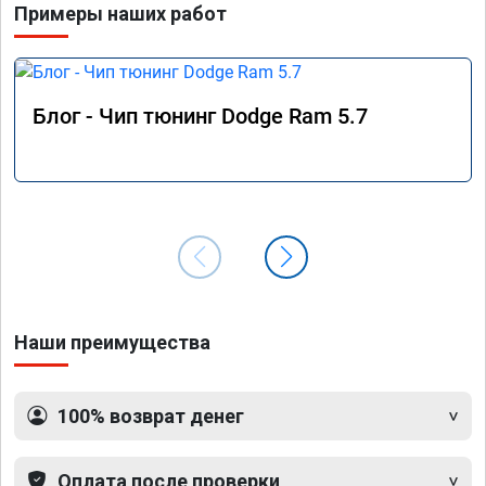
Примеры наших работ
60, с 
наконе
в сосе
поехал
продел
Блог - Чип тюнинг Dodge Ram 5.7
По рез
прошив
Наши преимущества
100% возврат денег
Оплата после проверки