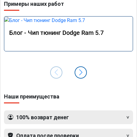
Примеры наших работ
60, с 
наконе
в сосе
поехал
продел
Блог - Чип тюнинг Dodge Ram 5.7
По рез
прошив
Наши преимущества
100% возврат денег
Оплата после проверки