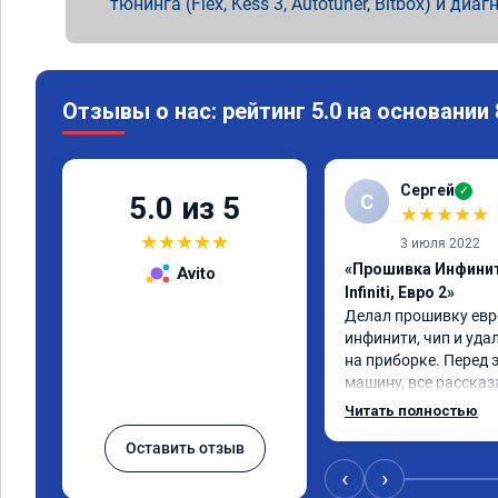
тюнинга (Flex, Kess 3, Autotuner, Bitbox) и диаг
Отзывы о нас: рейтинг 5.0 на основании
Сергей
✓
С
5.0 из 5
★
★
★
★
★
★
★
★
★
★
3 июля 2022
«Прошивка Инфинит
Avito
Infiniti, Евро 2»
Делал прошивку евро
инфинити, чип и уда
на приборке. Перед 
машину, все рассказа
Результатом доволен,
Читать полностью
машина стала еще чу
Оставить отзыв
‹
›