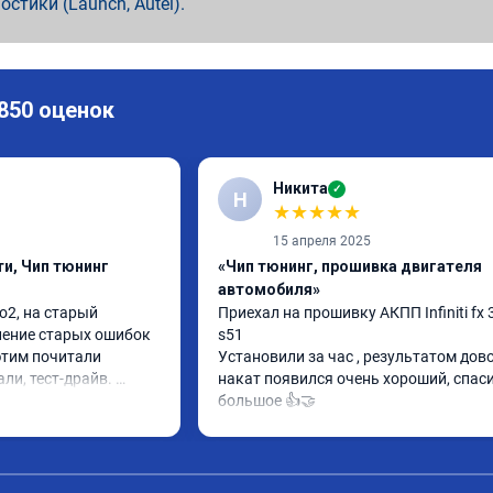
ностики (Launch, Autel).
 850 оценок
Никита
✓
Н
★
★
★
★
★
15 апреля 2025
и, Чип тюнинг
«Чип тюнинг, прошивка двигателя
автомобиля»
2, на старый 
Приехал на прошивку АКПП Infiniti fx 3
ление старых ошибок 
s51

этим почитали 
Установили за час , результатом довол
ли, тест-драйв. 
накат появился очень хороший, спаси
 расход упал, 
большое 👍🤝
ть бодрее)