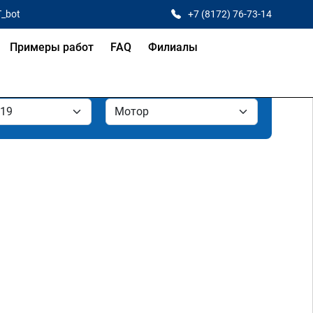
T_bot
+7 (8172) 76-73-14
Примеры работ
FAQ
Филиалы