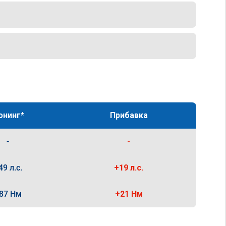
юнинг*
Прибавка
-
-
49 л.с.
+19 л.с.
87 Нм
+21 Нм