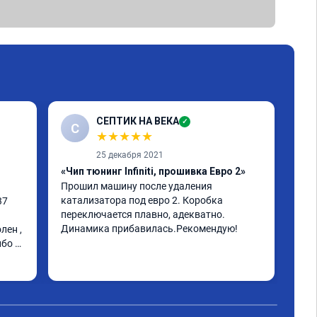
СЕПТИК НА ВЕКА
✓
С
★
★
★
★
★
25 декабря 2021
«Чип тюнинг Infiniti, прошивка Евро 2»
«Чи
Прошил машину после удаления 
инф
катализатора под евро 2. Коробка 
к м
7 
переключается плавно, адекватно. 
мин
Динамика прибавилась.Рекомендую!
ста
ен , 
Рас
бо 
про
Чит