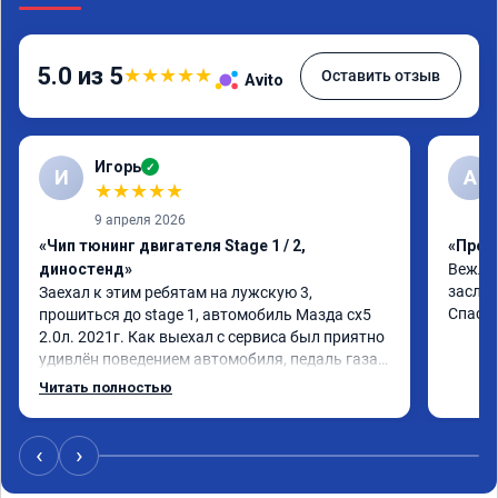
5.0 из 5
★
★
★
★
★
Оставить отзыв
Avito
Игорь
✓
И
A
★
★
★
★
★
9 апреля 2026
«Чип тюнинг двигателя Stage 1 / 2,
«Прош
диностенд»
Вежлив
заслуж
Заехал к этим ребятам на лужскую 3, 
Спаси
прошиться до stage 1, автомобиль Мазда сх5 
2.0л. 2021г. Как выехал с сервиса был приятно 
удивлён поведением автомобиля, педаль газа 
стала отзывчивее, и резче что ли, разгон тоже 
Читать полностью
стал получше. Расход вроде не изменился. В 
общем очень рад и советую данную процедуру. 
Если ваш автомобиль исправен и 
‹
›
своевременно обслуживается, то вреда это не 
нанесёт