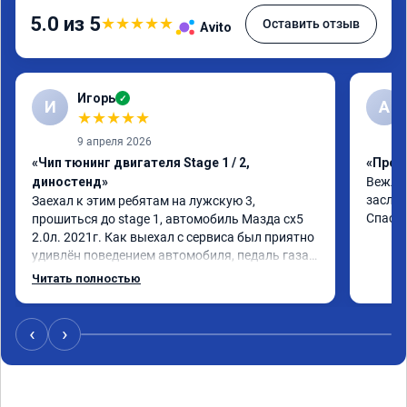
5.0 из 5
★
★
★
★
★
Оставить отзыв
Avito
Игорь
✓
И
A
★
★
★
★
★
9 апреля 2026
«Чип тюнинг двигателя Stage 1 / 2,
«Прош
диностенд»
Вежлив
заслуж
Заехал к этим ребятам на лужскую 3, 
Спаси
прошиться до stage 1, автомобиль Мазда сх5 
2.0л. 2021г. Как выехал с сервиса был приятно 
удивлён поведением автомобиля, педаль газа 
стала отзывчивее, и резче что ли, разгон тоже 
Читать полностью
стал получше. Расход вроде не изменился. В 
общем очень рад и советую данную процедуру. 
Если ваш автомобиль исправен и 
‹
›
своевременно обслуживается, то вреда это не 
нанесёт