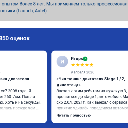
 опытом более 8 лет. Мы применяем только профессионал
ностики (Launch, Autel).
 850 оценок
Игорь
✓
И
★
★
★
★
★
6
9 апреля 2026
ивка двигателя
«Чип тюнинг двигателя Stage 1 / 2,
диностенд»
х7 2008 года. Я 
Заехал к этим ребятам на лужскую 3, 
ег 260т/км. Пошли 
прошиться до stage 1, автомобиль Ма
. Хоть и на секунды, 
сх5 2.0л. 2021г. Как выехал с сервиса
алась прежде чем 
приятно удивлён поведением автомоб
назад удалял 
педаль газа стала отзывчивее, и резче
Читать полностью
репрошивок. 
ли, разгон тоже стал получше. Расход 
ыло. Но 
вроде не изменился. В общем очень ра