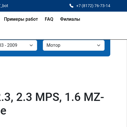
T_bot
+7 (8172) 76-73-14
Примеры работ
FAQ
Филиалы
.3, 2.3 MPS, 1.6 MZ-
де