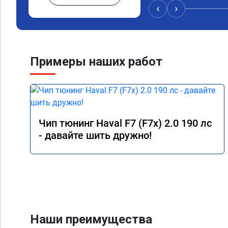
пообщавшись с людьм
‹
›
сделать перепрошивк
ваше объявление и р
вам за помощью. Реб
сразу взяли в работу
времени 1,5 часа дл
Примеры наших работ
конечно отличается 
результатом я довол
а летит прям. Парня
Чип тюнинг Haval F7 (F7x) 2.0 190 лс
- давайте шить дружно!
Наши преимущества