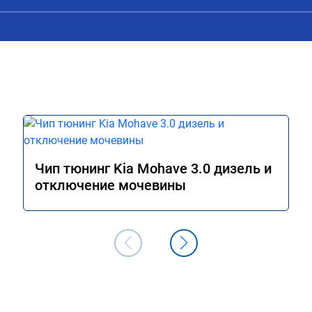
и, решил всё таки 
советую данную процедуру. Если ваш 
у. Увидел в авито 
автомобиль исправен и своевременно
ешил обратиться к 
обслуживается, то вреда это не нанес
ята приветливые, 
. Знают своё дело. По 
илась процедура. Цена 
от заявленной. Но 
ен. Машинка не едет, 
м благодарность!!!!
Чип тюнинг Kia Mohave 3.0 дизель и
отключение мочевины