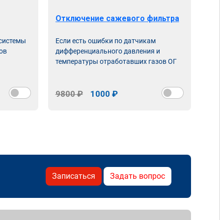
Отключение сажевого фильтра
От
 системы
Если есть ошибки по датчикам
Впу
ов
дифференциального давления и
неи
температуры отработавших газов ОГ
9800 ₽
1000 ₽
98
Записаться
Задать вопрос