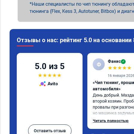
Наши специалисты по чип тюнингу обладают
тюнинга (Flex, Kess 3, Autotuner, Bitbox) и диаг
Отзывы о нас: рейтинг 5.0 на основании
Фанис
✓
Ф
5.0 из 5
★
★
★
★
★
★
★
★
★
★
16 января 202
«Чип тюнинг, прош
Avito
автомобиля»
День добрый. Мазда с
второй хозяин. Проб
провалы при разгонах
но машинка задумыв
разогнаться. Года 4 
Читать полностью
катализаторы без пе
Оставить отзыв
Никаких ошибок не б