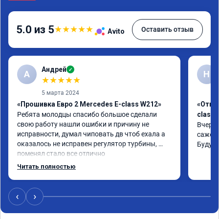
5.0 из 5
★
★
★
★
★
Оставить отзыв
Avito
Андрей
✓
А
Н
★
★
★
★
★
5 марта 2024
«Прошивка Евро 2 Mercedes E-class W212»
«Откл
Ребята молодцы спасибо большое сделали 
class 
свою работу нашли ошибки и причину не 
Вчера 
исправности, думал чиповать дв чтоб ехала а 
сажевы
оказалось не исправен регулятор турбины, 
Буду 
поменял стало все отлично
Читать полностью
‹
›