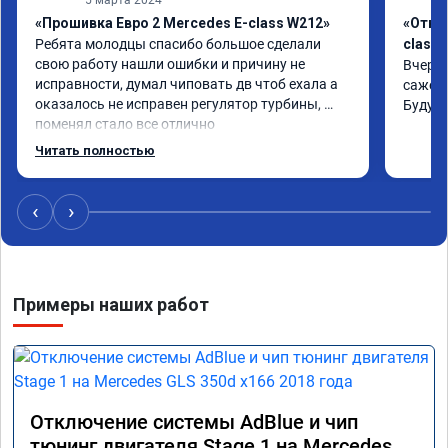
«Прошивка Евро 2 Mercedes E-class W212»
«Откл
Ребята молодцы спасибо большое сделали 
class 
свою работу нашли ошибки и причину не 
Вчера 
исправности, думал чиповать дв чтоб ехала а 
сажевы
оказалось не исправен регулятор турбины, 
Буду 
поменял стало все отлично
Читать полностью
‹
›
Примеры наших работ
Отключение системы AdBlue и чип
тюнинг двигателя Stage 1 на Mercedes