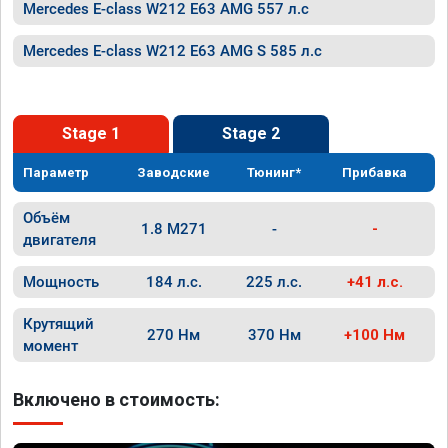
Mercedes E-class W212 E63 AMG 557 л.с
Mercedes E-class W212 E63 AMG S 585 л.с
Stage 1
Stage 2
Параметр
Заводские
Тюнинг*
Прибавка
Объём
1.8 M271
-
-
двигателя
Мощность
184 л.с.
225 л.с.
+41 л.с.
Крутящий
270 Нм
370 Нм
+100 Нм
момент
Включено в стоимость: