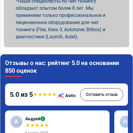
Наши специалисты по чип тюнингу
обладают опытом более 8 лет. Мы
применяем только профессиональное и
лицензионное оборудование для чип
тюнинга (Flex, Kess 3, Autotuner, Bitbox) и
диагностики (Launch, Autel).
Отзывы о нас: рейтинг 5.0 на основании
850 оценок
5.0 из 5
★
★
★
★
★
Оставить отзыв
Avito
Андрей
✓
А
Н
★
★
★
★
★
5 марта 2024