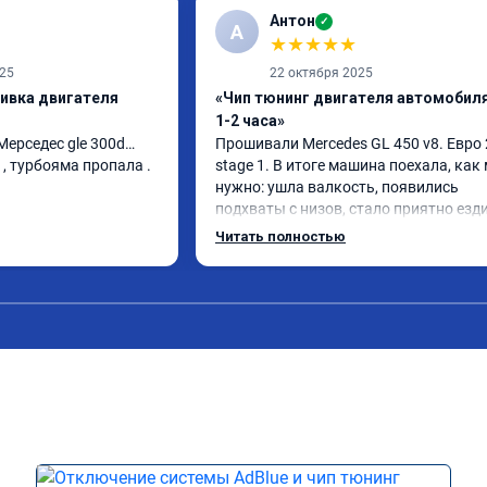
Антон
✓
А
★
★
★
★
★
025
22 октября 2025
шивка двигателя
«Чип тюнинг двигателя автомобиля
1-2 часа»
 Мерседес gle 300d… 
Прошивали Mercedes GL 450 v8. Евро 2
, турбояма пропала . 
stage 1. В итоге машина поехала, как 
нужно: ушла валкость, появились 
подхваты с низов, стало приятно езди
Одни из лучших трат, в авто! 🔥
Читать полностью