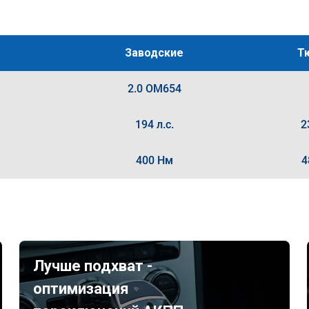
Заводские
Т
2.0 OM654
194 л.с.
2
400 Нм
4
Лучше подхват -
оптимизация