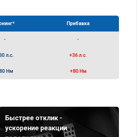
юнинг*
Прибавка
-
-
30 л.с.
+36 л.с.
80 Нм
+80 Нм
Быстрее отклик -
ускорение реакции