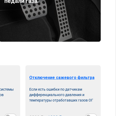
педали газа.
Отключение сажевого фильтра
От
 системы
Если есть ошибки по датчикам
Впу
ов
дифференциального давления и
неи
температуры отработавших газов ОГ