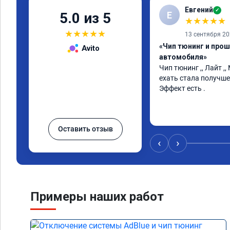
Евгений
✓
Е
5.0 из 5
★
★
★
★
★
★
★
★
★
★
13 сентября 2
«Чип тюнинг и про
Avito
автомобиля»
Чип тюнинг ,, Лайт ,,
ехать стала получше 
Эффект есть .
Оставить отзыв
‹
›
Примеры наших работ