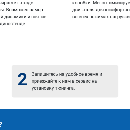
вырастет в ходе
коробки. Мы оптимизируе
ы. Возможен замер
двигателя для комфортно
й динамики и снятие
во всех режимах нагрузки
 диностенде.
2
Запишитесь на удобное время и
приезжайте к нам в сервис на
установку тюнинга.
?