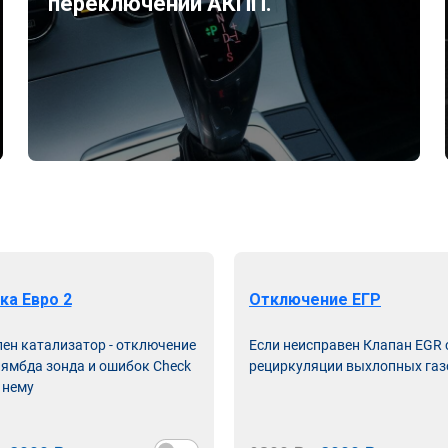
переключений АКПП.
ка Евро 2
Отключение ЕГР
лен катализатор - отключение
Если неисправен Клапан EGR
лямбда зонда и ошибок Check
рециркуляции выхлопных газ
 нему