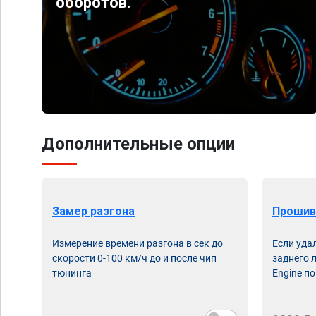
оборотов.
Дополнительные опции
Замер разгона
Прошив
Измерение времени разгона в сек до
Если уда
скорости 0-100 км/ч до и после чип
заднего 
тюнинга
Engine по