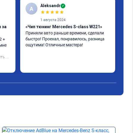
Aleksandr
✓
A
А
★
★
★
★
★
1 августа 2024
 за
«Чип тюнинг Mercedes S-class W221»
«Пр
Приняли авто раньше времени, сделали 
Дол
быстро! Проехал, понравилось, разница 
реж
 + 
ощутима! Отличные мастера!
ока
мне 
кат
воп
ть.

нес
Чит
зад