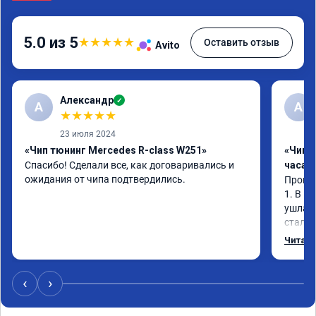
5.0 из 5
★
★
★
★
★
Оставить отзыв
Avito
Александр
✓
А
А
★
★
★
★
★
23 июля 2024
«Чип тюнинг Mercedes R-class W251»
«Чип 
Спасибо! Сделали все, как договаривались и 
часа»
ожидания от чипа подтвердились.
Прошив
1. В и
ушла в
стало 
Одни и
Читать
‹
›