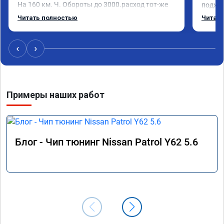
На 160 км. Ч. Обороты до 3000.расход тот-же 
подход
без изменения 12л. Услугой доволен. 
помощь
Читать полностью
Читать
Рекомендую.
машина
Не скуп
дешевл
‹
›
Примеры наших работ
Блог - Чип тюнинг Nissan Patrol Y62 5.6