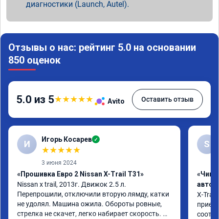
диагностики (Launch, Autel).
Отзывы о нас: рейтинг 5.0 на основании
850 оценок
5.0 из 5
★
★
★
★
★
Оставить отзыв
Avito
Игорь Косарев
✓
И
S
★
★
★
★
★
3 июня 2024
«Прошивка Евро 2 Nissan X-Trail T31»
«Чип 
Nissan x trаil, 2013г. Движок 2.5 л. 
автом
Перепрошили, отключили вторую лямду, катки 
X-Trail
не удолял. Машина ожила. Обороты ровные, 
приеха
стрелка не скачет, легко набирает скорость. 
соотве