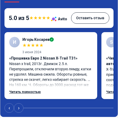
5.0 из 5
★
★
★
★
★
Оставить отзыв
Avito
Игорь Косарев
✓
И
S
★
★
★
★
★
3 июня 2024
«Прошивка Евро 2 Nissan X-Trail T31»
«Чип 
Nissan x trаil, 2013г. Движок 2.5 л. 
автом
Перепрошили, отключили вторую лямду, катки 
X-Trail
не удолял. Машина ожила. Обороты ровные, 
приеха
стрелка не скачет, легко набирает скорость. 
соотве
На 160 км. Ч. Обороты до 3000.расход тот-же 
подход
без изменения 12л. Услугой доволен. 
помощь
Читать полностью
Читать
Рекомендую.
машина
Не скуп
дешевл
‹
›