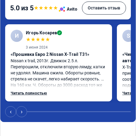
5.0 из 5
★
★
★
★
★
Оставить отзыв
Avito
Игорь Косарев
✓
И
S
★
★
★
★
★
3 июня 2024
«Прошивка Евро 2 Nissan X-Trail T31»
«Чип 
Nissan x trаil, 2013г. Движок 2.5 л. 
автом
Перепрошили, отключили вторую лямду, катки 
X-Trail
не удолял. Машина ожила. Обороты ровные, 
приеха
стрелка не скачет, легко набирает скорость. 
соотве
На 160 км. Ч. Обороты до 3000.расход тот-же 
подход
без изменения 12л. Услугой доволен. 
помощь
Читать полностью
Читать
Рекомендую.
машина
Не скуп
дешевл
‹
›