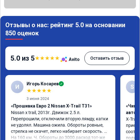
Отзывы о нас: рейтинг 5.0 на основании
850 оценок
5.0 из 5
★
★
★
★
★
Оставить отзыв
Avito
Игорь Косарев
✓
И
S
★
★
★
★
★
3 июня 2024
«Прошивка Евро 2 Nissan X-Trail T31»
«Чип 
Nissan x trаil, 2013г. Движок 2.5 л. 
автом
Перепрошили, отключили вторую лямду, катки 
X-Trail
не удолял. Машина ожила. Обороты ровные, 
приеха
стрелка не скачет, легко набирает скорость. 
соотве
На 160 км. Ч. Обороты до 3000.расход тот-же 
подход