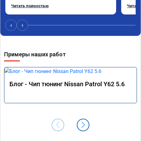
без изменения 12л. Услугой доволен. 
помощь
Читать полностью
Читать
Рекомендую.
машина
Не скуп
дешевл
‹
›
Примеры наших работ
Блог - Чип тюнинг Nissan Patrol Y62 5.6