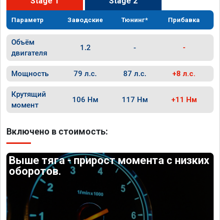
Stage 1
Stage 2
Параметр
Заводские
Тюнинг*
Прибавка
Объём
1.2
-
-
двигателя
Мощность
79 л.с.
87 л.с.
+8 л.с.
Крутящий
106 Нм
117 Нм
+11 Нм
момент
Включено в стоимость:
Выше тяга - прирост момента с низких
оборотов.