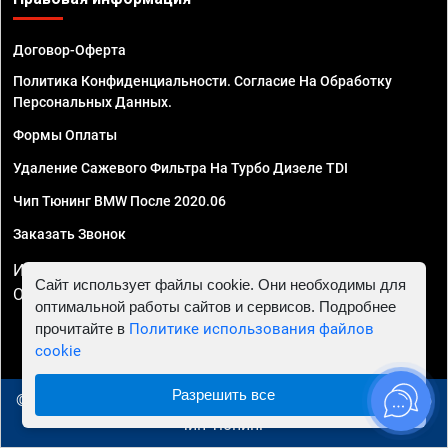
Договор-Оферта
Политика Конфиденциальности. Согласие На Обработку
Персональных Данных.
Формы Оплаты
Удаление Сажевого Фильтра На Турбо Дизеле TDI
Чип Тюнинг BMW После 2020.06
Заказать Звонок
ИП Смирнов Георгий Павлович. ИНН 781302555843,
Сайт использует файлы cookie. Они необходимы для
ОГРНИП 324470400032610
оптимальной работы сайтов и сервисов. Подробнее
прочитайте в
Политике использования файлов
cookie
Разрешить все
© 2010 - 2026 Чип тюнинг в Вологде - Автосервис "Евро
Чип Тюнинг"