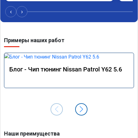
бодрее и плавнее. Визитом более чем доволен. 
Цена полностью соотвествовала объявленной 
‹
›
накануне.

Огромное спасибо.

Машина PATHFINDER R51 2011 г.в.
Примеры наших работ
Блог - Чип тюнинг Nissan Patrol Y62 5.6
Наши преимущества