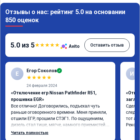
Отзывы о нас: рейтинг 5.0 на основании
850 оценок
5.0 из 5
★
★
★
★
★
Оставить отзыв
Avito
Егор Соколов
✓
Е
И
★
★
★
★
★
24 февраля 2024
«Отключение егр Nissan Pathfinder R51,
«Отклю
прошивка EGR»
заглу
Все отлично! Договорились, подъехал чуть 
Сделал
раньше оговоренного времени. Меня приняли, 
следую
отшили ЕГР, прошили СТЭГ1. По ощущениям, 
тот ад
дизель стал тише, мягче, намного приемистей. 
Реком
Прибавка в мощности ощущается, естественно, 
Читать полностью
машина не стала болидом Ф1, но разгон явно 