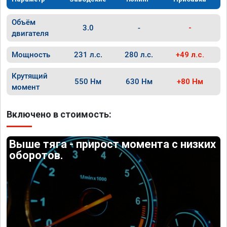
Объём
3.0
-
-
двигателя
Мощность
231 л.с.
280 л.с.
+49 л.с.
Крутящий
550 Нм
630 Нм
+80 Нм
момент
Включено в стоимость:
Выше тяга - прирост момента с низких
оборотов.