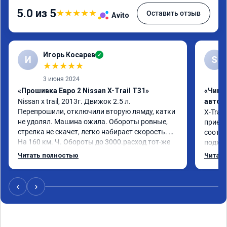
5.0 из 5
★
★
★
★
★
Оставить отзыв
Avito
Игорь Косарев
✓
И
S
★
★
★
★
★
3 июня 2024
«Прошивка Евро 2 Nissan X-Trail T31»
«Чип 
Nissan x trаil, 2013г. Движок 2.5 л. 
автом
Перепрошили, отключили вторую лямду, катки 
X-Trail
не удолял. Машина ожила. Обороты ровные, 
приеха
стрелка не скачет, легко набирает скорость. 
соотве
На 160 км. Ч. Обороты до 3000.расход тот-же 
подход
без изменения 12л. Услугой доволен. 
помощь
Читать полностью
Читать
Рекомендую.
машина
Не скуп
дешевл
‹
›