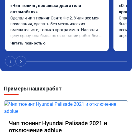
«Чип тюнинг, прошивка двигателя
«Отклю
автомобиля»
проши
Сделали чип тюнинг Санта Фе 2. Учли все мои 
Спасиб
пожелания, сделать без механических 
быстро
вмешательств, только программно. Назвали 
всем р
цену сразу, она была по окончании работ без 
оценку
изменений. Александр профи своего дела, 
Читать полностью
спокойно ответил на все мои вопросы и 
качественно сделал работу. Спасибо большое 
и процветания сервису!!!
‹
›
Примеры наших работ
Чип тюнинг Hyundai Palisade 2021 и
отключение adblue