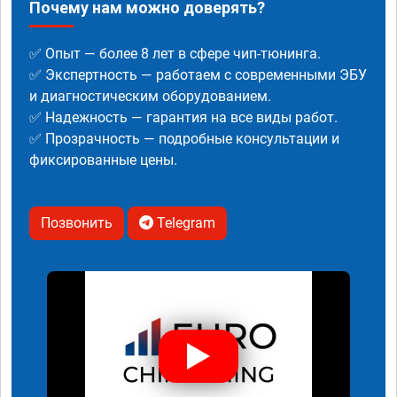
Почему нам можно доверять?
✅ Опыт — более 8 лет в сфере чип-тюнинга.
✅ Экспертность — работаем с современными ЭБУ
и диагностическим оборудованием.
✅ Надежность — гарантия на все виды работ.
✅ Прозрачность — подробные консультации и
фиксированные цены.
Позвонить
Telegram