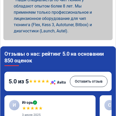
обладают опытом более 8 лет. Мы
применяем только профессиональное и
лицензионное оборудование для чип
тюнинга (Flex, Kess 3, Autotuner, Bitbox) и
диагностики (Launch, Autel).
Отзывы о нас: рейтинг 5.0 на основании
850 оценок
5.0 из 5
★
★
★
★
★
Оставить отзыв
Avito
Игорь
✓
И
С
★
★
★
★
★
3 июля 2025