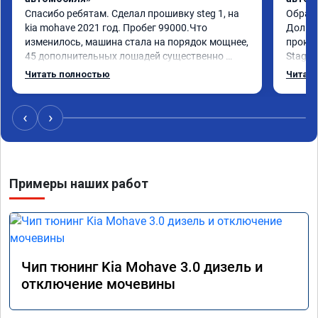
Спасибо ребятам. Сделал прошивку steg 1, на 
Обрати
kia mohave 2021 год. Пробег 99000.Что 
Долго 
изменилось, машина стала на порядок мощнее, 
прокон
45 дополнительных лошадей существенно 
Stage 
чувствуется и соответственно крутящего 
с сохр
Читать полностью
Читать
момента. Значительно упал расход, был в 
Машина
среднем 15 город, уже три дня катаюсь, держит 
получи
12-12.5. Коробка перестала подпинывать при 
прибав
‹
›
наборе скорости. Педаль газа более 
обгоны
отзывчевее. В целом, я очень доволен.!
понра
прошив
похоже
Примеры наших работ
прошив
эконом
сэконо
давать
прошив
Рекоме
Чип тюнинг Kia Mohave 3.0 дизель и
А0110
отключение мочевины