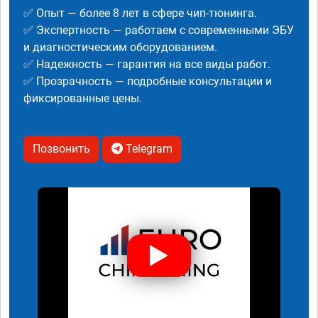
✅ Опыт — более 8 лет в сфере чип-тюнинга.
✅ Экспертность — работаем с современными ЭБУ
и диагностическим оборудованием.
✅ Надежность — гарантия на все виды работ.
✅ Прозрачность — подробные консультации и
фиксированные цены.
Позвонить
Telegram