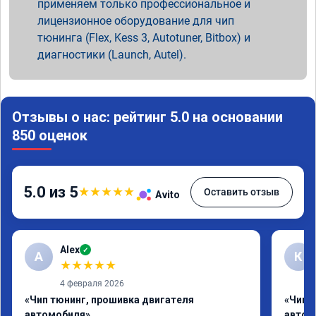
применяем только профессиональное и
лицензионное оборудование для чип
тюнинга (Flex, Kess 3, Autotuner, Bitbox) и
диагностики (Launch, Autel).
Отзывы о нас: рейтинг 5.0 на основании
850 оценок
5.0 из 5
★
★
★
★
★
Оставить отзыв
Avito
Alex
✓
A
К
★
★
★
★
★
4 февраля 2026
«Чип тюнинг, прошивка двигателя
«Чип 
автомобиля»
автом