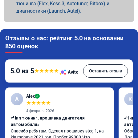
тюнинга (Flex, Kess 3, Autotuner, Bitbox) и
диагностики (Launch, Autel).
Отзывы о нас: рейтинг 5.0 на основании
850 оценок
5.0 из 5
★
★
★
★
★
Оставить отзыв
Avito
Alex
✓
A
К
★
★
★
★
★
4 февраля 2026
«Чип тюнинг, прошивка двигателя
«Чип 
автомобиля»
автом
Спасибо ребятам. Сделал прошивку steg 1, на 
Обрати
kia mohave 2021 год. Пробег 99000.Что 
Долго 