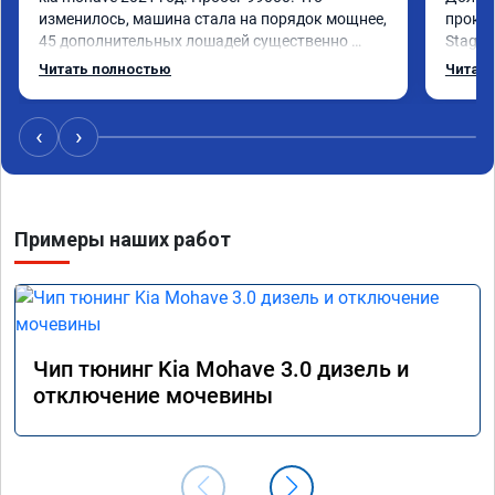
изменилось, машина стала на порядок мощнее, 
прокон
45 дополнительных лошадей существенно 
Stage 
чувствуется и соответственно крутящего 
с сохр
Читать полностью
Читать
момента. Значительно упал расход, был в 
Машина
среднем 15 город, уже три дня катаюсь, держит 
получи
12-12.5. Коробка перестала подпинывать при 
прибав
‹
›
наборе скорости. Педаль газа более 
обгоны
отзывчевее. В целом, я очень доволен.!
понра
прошив
похоже
Примеры наших работ
прошив
эконом
сэконо
давать
прошив
Рекоме
Чип тюнинг Kia Mohave 3.0 дизель и
А0110
отключение мочевины