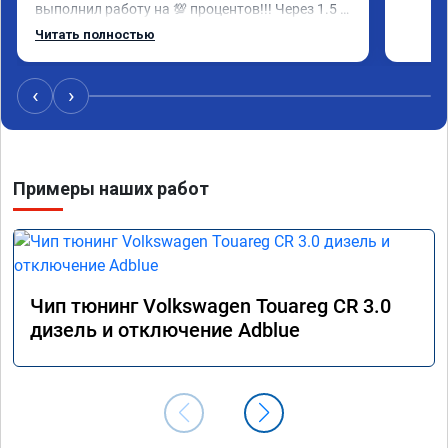
выполнил работу на 💯 процентов!!! Через 1.5 
часа (время на прошивку) машину не узнать!!! 
Читать полностью
Всё как обещано!!! Выдан сертификат на 
прошивку А 011851 . Рекомендую!!!
‹
›
Примеры наших работ
Чип тюнинг Volkswagen Touareg CR 3.0
дизель и отключение Adblue