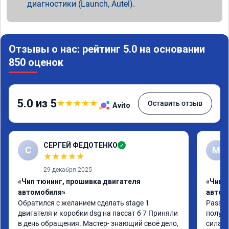
диагностики (Launch, Autel).
Отзывы о нас: рейтинг 5.0 на основании
850 оценок
5.0 из 5
★
★
★
★
★
Оставить отзыв
Avito
СЕРГЕЙ ФЕДОТЕНКО
✓
С
M
★
★
★
★
★
29 декабря 2025
«Чип тюнинг, прошивка двигателя
«Чип 
автомобиля»
автом
Обратился с желанием сделать stage 1 
Passat 
двигателя и коробки dsg на пассат б 7 Приняли 
получи
в день обращения. Мастер- знающий своё дело, 
сила, 