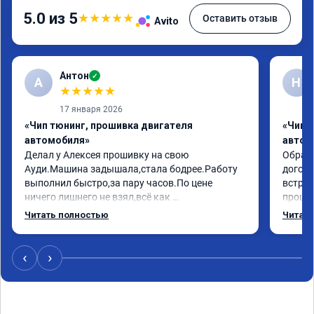
5.0 из 5
★
★
★
★
★
Оставить отзыв
Avito
Антон
✓
А
Н
★
★
★
★
★
17 января 2026
«Чип тюнинг, прошивка двигателя
«Чип 
автомобиля»
автом
Делал у Алексея прошивку на свою 
Обрати
Ауди.Машина задышала,стала бодрее.Работу 
догово
выполнил быстро,за пару часов.По цене 
встрет
ничего лишнего не взял,всё как 
прошил
договаривались заранее.После работы 
Арман 
Читать полностью
Читать
возникали вопросы,всегда консультировал и 
летела
был на связи.Теперь знаю,куда ехать в случае 
Арману
поломки авто.Однозначно рекомендую 
машина
‹
›
Алексея как грамотного специалиста!
вам!!!!!