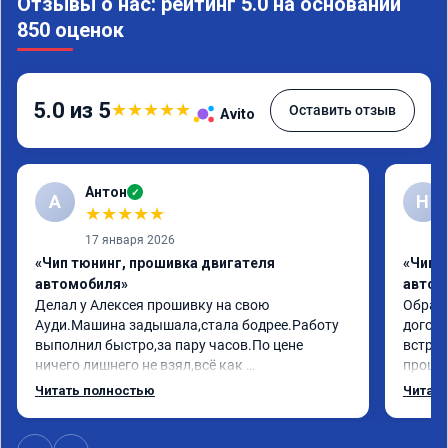
Отзывы о нас: рейтинг 5.0 на основании
850 оценок
5.0 из 5
★
★
★
★
★
Оставить отзыв
Avito
Антон
✓
А
Н
★
★
★
★
★
17 января 2026
«Чип тюнинг, прошивка двигателя
«Чип 
автомобиля»
автом
Делал у Алексея прошивку на свою 
Обрати
Ауди.Машина задышала,стала бодрее.Работу 
догово
выполнил быстро,за пару часов.По цене 
встрет
ничего лишнего не взял,всё как 
прошил
договаривались заранее.После работы 
Арман 
Читать полностью
Читать
возникали вопросы,всегда консультировал и 
летела
был на связи.Теперь знаю,куда ехать в случае 
Арману
поломки авто.Однозначно рекомендую 
машина