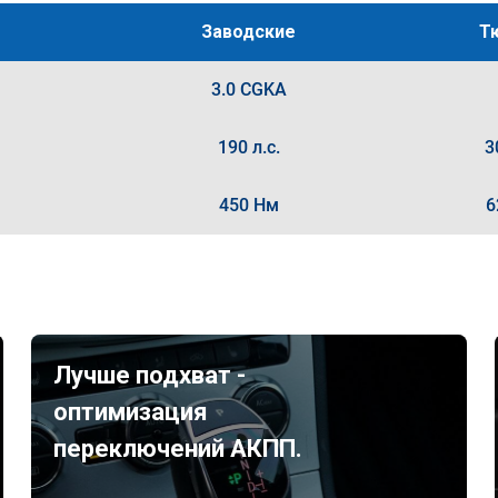
Заводские
Т
3.0 CGKA
190 л.с.
3
450 Нм
6
Лучше подхват -
оптимизация
переключений АКПП.