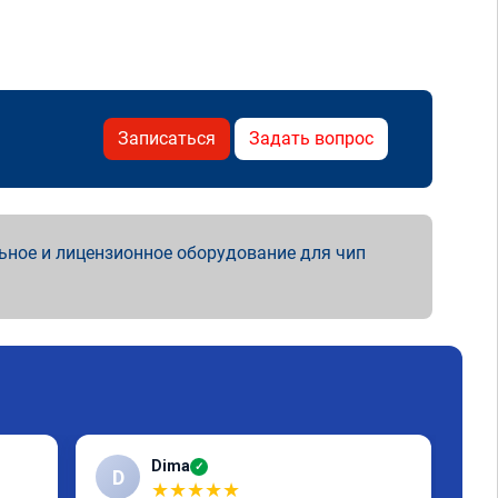
Записаться
Задать вопрос
ьное и лицензионное оборудование для чип
Dima
✓
D
Е
★
★
★
★
★