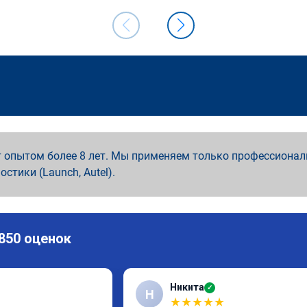
 опытом более 8 лет. Мы применяем только профессионал
ностики (Launch, Autel).
 850 оценок
Никита
✓
Н
★
★
★
★
★