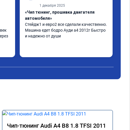
1 декабря 2025
«Чип тюнинг, прошивка двигателя
«Чи
автомобиля»
отк
Стейдж1 и евро2 все сделали качественно. 
Дел
век 
Машина едет бодро Ауди а4 2012г Быстро 
Пиш
ерез 
и надежно от души
нор
дел
а по 
 
не 
аз 
Чип-тюнинг Audi A4 B8 1.8 TFSI 2011