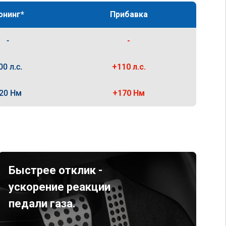
юнинг*
Прибавка
-
-
00 л.с.
+110 л.с.
20 Нм
+170 Нм
Быстрее отклик -
ускорение реакции
педали газа.