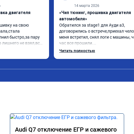
6
14 марта 2026
ивка двигателя
«Чип тюнинг, прошивка двигателя
автомобиля»
шивку на свою 
Обратился за stage1 для Ауди а3, 
ла,стала 
договорились о встрече,приехал чело
нил быстро,за пару 
меня встретил, снял логи с машины, ч
 лишнего не взял,всё 
час все прошили.

заранее.После 
Арман спасибо тебе огромное, машинк
Читать полностью
просы,всегда 
летела а не поехала! Как писал ранее в
л на связи.Теперь 
личку Арману смерть с косой догнать 
лучае поломки 
может 🤣машина едет не в себя, еще р
комендую Алексея 
спасибо вам!!!!!!!
иалиста!
Audi Q7 отключение ЕГР и сажевого