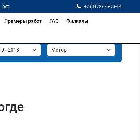
T_bot
+7 (8172) 76-73-14
Примеры работ
FAQ
Филиалы
огде