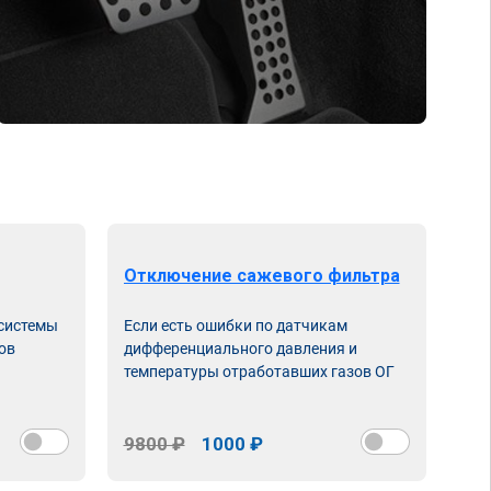
Отключение сажевого фильтра
От
 системы
Если есть ошибки по датчикам
Впу
ов
дифференциального давления и
неи
температуры отработавших газов ОГ
9800 ₽
1000 ₽
98