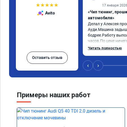
★
★
★
★
★
17 января 202
«Чип тюнинг, прош
Avito
автомобиля»
Делал у Алексея про
Ауди.Машина задыша
бодрее.Работу выпол
часов.По цене ничего
как договаривались 
Читать полностью
работы возникали во
Оставить отзыв
консультировал и бы
знаю,куда ехать в с
‹
›
авто.Однозначно ре
как грамотного спец
Примеры наших работ