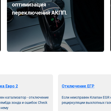
оптимизация
переключений АКПП.
ка Евро 2
Отключение ЕГР
лен катализатор - отключение
Если неисправен Клапан EGR
лямбда зонда и ошибок Check
рециркуляции выхлопных газ
 нему