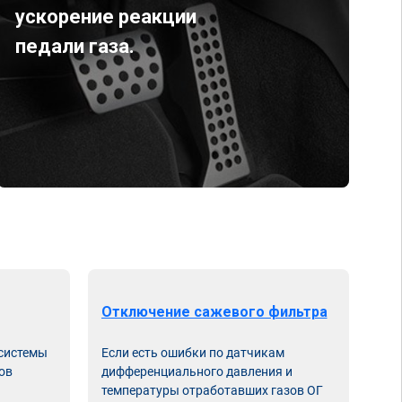
ускорение реакции
педали газа.
Отключение сажевого фильтра
От
 системы
Если есть ошибки по датчикам
Впу
ов
дифференциального давления и
неи
температуры отработавших газов ОГ