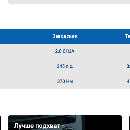
Заводские
Т
2.0 CHJA
245 л.с.
3
370 Нм
4
Лучше подхват -