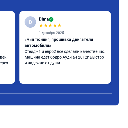
Dima
✓
D
Е
★
★
★
★
★
1 декабря 2025
«Чип тюнинг, прошивка двигателя
«Чи
автомобиля»
отк
Стейдж1 и евро2 все сделали качественно. 
Дел
век 
Машина едет бодро Ауди а4 2012г Быстро 
Пиш
ерез 
и надежно от души
нор
дел
а по 
 
не 
аз 