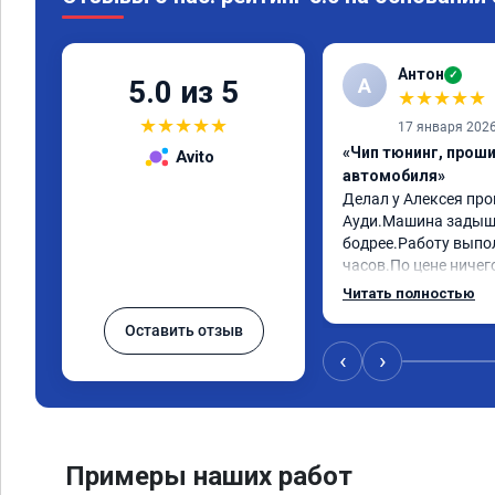
Антон
✓
А
5.0 из 5
★
★
★
★
★
★
★
★
★
★
17 января 202
«Чип тюнинг, прош
Avito
автомобиля»
Делал у Алексея про
Ауди.Машина задыша
бодрее.Работу выпол
часов.По цене ничего
как договаривались 
Читать полностью
работы возникали во
Оставить отзыв
консультировал и бы
знаю,куда ехать в с
‹
›
авто.Однозначно ре
как грамотного спец
Примеры наших работ