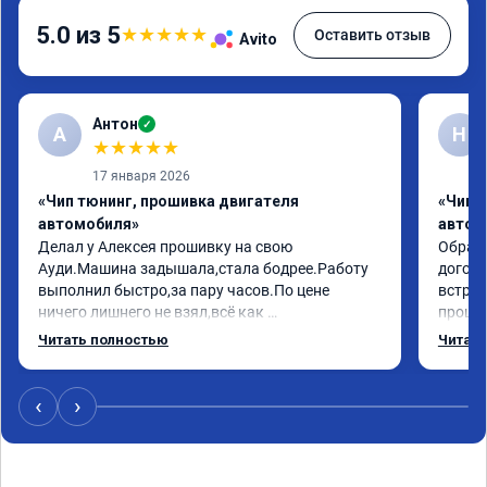
5.0 из 5
★
★
★
★
★
Оставить отзыв
Avito
Антон
✓
А
Н
★
★
★
★
★
17 января 2026
«Чип тюнинг, прошивка двигателя
«Чип 
автомобиля»
автом
Делал у Алексея прошивку на свою 
Обрати
Ауди.Машина задышала,стала бодрее.Работу 
догово
выполнил быстро,за пару часов.По цене 
встрет
ничего лишнего не взял,всё как 
прошил
договаривались заранее.После работы 
Арман 
Читать полностью
Читать
возникали вопросы,всегда консультировал и 
летела
был на связи.Теперь знаю,куда ехать в случае 
Арману
поломки авто.Однозначно рекомендую 
машина
‹
›
Алексея как грамотного специалиста!
вам!!!!!