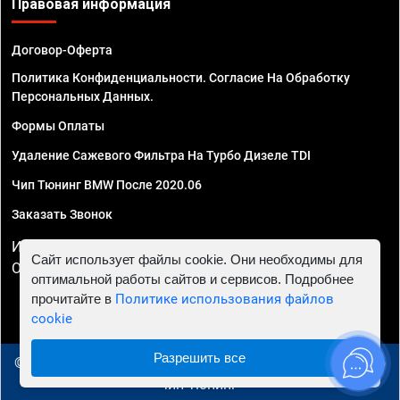
Правовая информация
Договор-Оферта
Политика Конфиденциальности. Согласие На Обработку
Персональных Данных.
Формы Оплаты
Удаление Сажевого Фильтра На Турбо Дизеле TDI
Чип Тюнинг BMW После 2020.06
Заказать Звонок
ИП Смирнов Георгий Павлович. ИНН 781302555843,
Сайт использует файлы cookie. Они необходимы для
ОГРНИП 324470400032610
оптимальной работы сайтов и сервисов. Подробнее
прочитайте в
Политике использования файлов
cookie
Разрешить все
© 2010 - 2026 Чип тюнинг в Вологде - Автосервис "Евро
Чип Тюнинг"