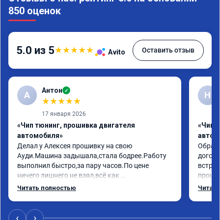
850 оценок
5.0 из 5
★
★
★
★
★
Оставить отзыв
Avito
Антон
✓
А
Н
★
★
★
★
★
17 января 2026
«Чип тюнинг, прошивка двигателя
«Чип 
автомобиля»
автом
Делал у Алексея прошивку на свою 
Обрати
Ауди.Машина задышала,стала бодрее.Работу 
догово
выполнил быстро,за пару часов.По цене 
встрет
ничего лишнего не взял,всё как 
прошил
договаривались заранее.После работы 
Арман 
Читать полностью
Читать
возникали вопросы,всегда консультировал и 
летела
был на связи.Теперь знаю,куда ехать в случае 
Арману
поломки авто.Однозначно рекомендую 
машина
‹
›