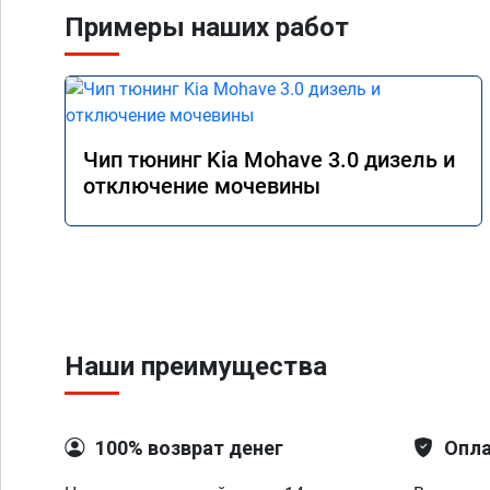
отзывчивости авто б
Примеры наших работ
режим Comfort (на з
при этом сохранилас
в данном режиме - о
сэкономить топливо, 
необходимости давать
общем и целом проши
Чип тюнинг Kia Mohave 3.0 дизель и
отличный результат.
отключение мочевины
однозначно! Сертиф
Наши преимущества
100% возврат денег
Опла