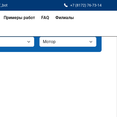
T_bot
+7 (8172) 76-73-14
Примеры работ
FAQ
Филиалы