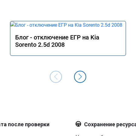
ольше похоже на 
аводской прошивке) 
ь та самая экономия 
тличный способ 
когда нет 
 "тапок в пол". В 
Блог - отключение ЕГР на Kia
вкой доволен, 
Sorento 2.5d 2008
 Рекомендую 
икат № А011094
та после проверки
Сохранение ресурс