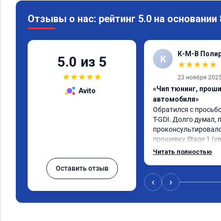
Отзывы о нас: рейтинг 5.0 на основании
К-М-В Полир
К
5.0 из 5
★
★
★
★
★
★
★
★
★
★
23 ноября 202
«Чип тюнинг, прош
Avito
автомобиля»
Обратился с просьбой
T-GDI. Долго думал, 
проконсультировался
прошивку Stage 1 (у
отзывчивости с сохр
Читать полностью
функций и экологии)
Оставить отзыв
стала космолетом и н
раза больше мощност
‹
›
15% вполне ощущаетс
стали увереннее. На 
понравился ECO реж
модифицированной п