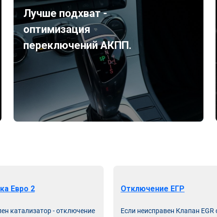
Лучше подхват -
оптимизация
переключений АКПП.
ка Евро 2
Отключение ЕГР
лен катализатор - отключение
Если неисправен Клапан EGR