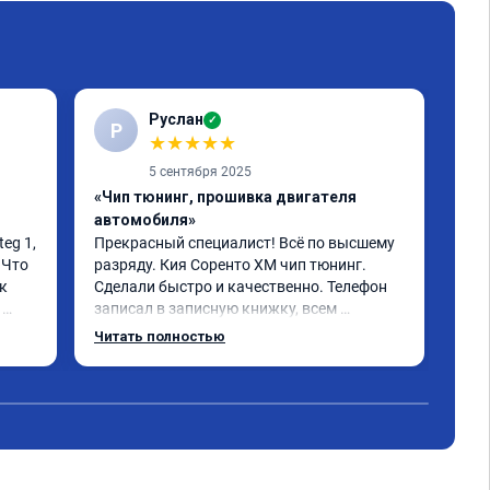
Руслан
✓
Р
С
★
★
★
★
★
5 сентября 2025
«Чип тюнинг, прошивка двигателя
«Чи
автомобиля»
отк
g 1, 
Прекрасный специалист! Всё по высшему 
Ока
Что 
разряду. Кия Соренто XM чип тюнинг. 
моч
 
Сделали быстро и качественно. Телефон 
быс
записал в записную книжку, всем 
дов
рекомендую! Еще вот поеду в ближайшее 
отл
Читать полностью
Чит
дни брата Мазду 6 2016 год отгоню на чип 
Кто
ем 
тюнинг.
Одн
т 12-
 при 
.!