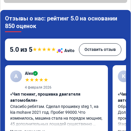
Отзывы о нас: рейтинг 5.0 на основании
850 оценок
5.0 из 5
★
★
★
★
★
Оставить отзыв
Avito
Alex
✓
A
К
★
★
★
★
★
4 февраля 2026
«Чип тюнинг, прошивка двигателя
«Чип 
автомобиля»
автом
Спасибо ребятам. Сделал прошивку steg 1, на 
Обрати
kia mohave 2021 год. Пробег 99000.Что 
Долго 
изменилось, машина стала на порядок мощнее, 
прокон
45 дополнительных лошадей существенно 
Stage 
чувствуется и соответственно крутящего 
с сохр