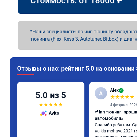
Стоимость: от
18000
₽
Наши специалисты по чип тюнингу обладают
тюнинга (Flex, Kess 3, Autotuner, Bitbox) и диаг
Отзывы о нас: рейтинг 5.0 на основании
Alex
✓
A
5.0 из 5
★
★
★
★
★
★
★
★
★
★
4 февраля 202
«Чип тюнинг, прош
Avito
автомобиля»
Спасибо ребятам. Сд
на kia mohave 2021 г