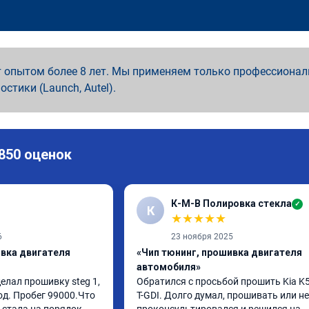
 опытом более 8 лет. Мы применяем только профессионал
ностики (Launch, Autel).
 850 оценок
К-М-В Полировка стекла
✓
К
★
★
★
★
★
6
23 ноября 2025
ивка двигателя
«Чип тюнинг, прошивка двигателя
автомобиля»
елал прошивку steg 1, 
Обратился с просьбой прошить Kia K5 
од. Пробег 99000.Что 
T-GDI. Долго думал, прошивать или нет