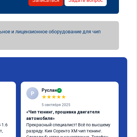
Записаться
Задать вопрос
ьное и лицензионное оборудование для чип
Руслан
✓
Р
С
★
★
★
★
★
5 сентября 2025
«Чип тюнинг, прошивка двигателя
«Чи
автомобиля»
отк
1.6 
Прекрасный специалист! Всё по высшему 
Ока
, 
разряду. Кия Соренто XM чип тюнинг. 
моч