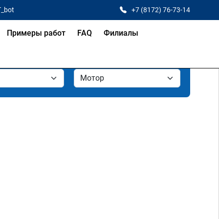
T_bot
+7 (8172) 76-73-14
Примеры работ
FAQ
Филиалы