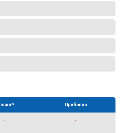
юнинг*
Прибавка
-
-