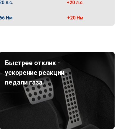
20 л.с.
+20 л.с.
66 Нм
+20 Нм
Быстрее отклик -
ускорение реакции
педали газа.