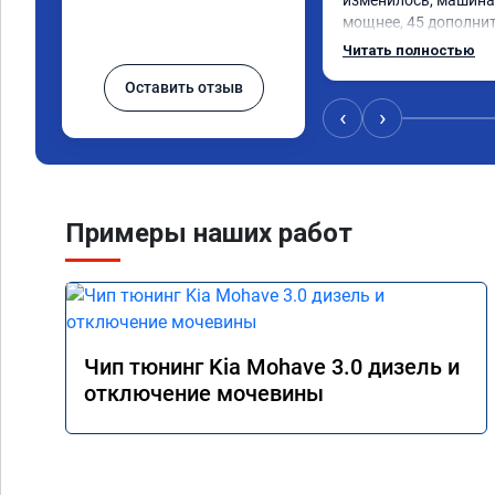
изменилось, машина 
мощнее, 45 дополни
существенно чувству
Читать полностью
соответственно крут
Оставить отзыв
Значительно упал ра
15 город, уже три дн
‹
›
12.5. Коробка перес
наборе скорости. Пед
отзывчевее. В целом,
Примеры наших работ
Чип тюнинг Kia Mohave 3.0 дизель и
отключение мочевины