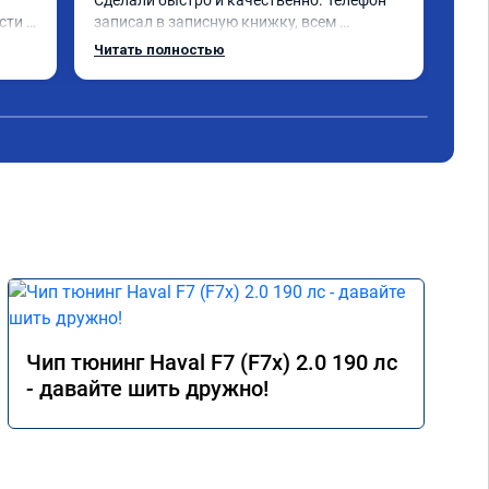
Сделали быстро и качественно. Телефон 
быс
ти и 
записал в записную книжку, всем 
дов
рекомендую! Еще вот поеду в ближайшее 
отл
Читать полностью
Чит
 не 
дни брата Мазду 6 2016 год отгоню на чип 
Кто
 
тюнинг.
Одн
- 
оны 
 
е) 
мия 
 
Чип тюнинг Haval F7 (F7x) 2.0 190 лс
- давайте шить дружно!