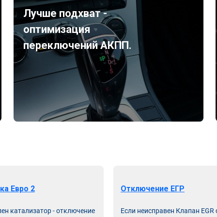
Лучше подхват -
оптимизация
переключений АКПП.
ка Евро 2
Отключение ЕГР
лен катализатор - отключение
Если неисправен Клапан EGR