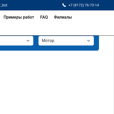
T_bot
+7 (8172) 76-73-14
Примеры работ
FAQ
Филиалы