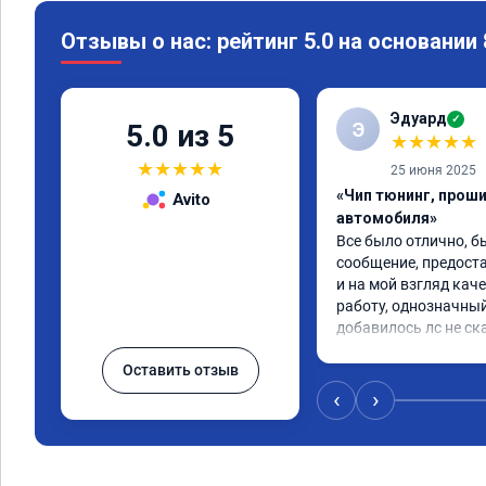
Отзывы о нас: рейтинг 5.0 на основании
Эдуард
✓
Э
5.0 из 5
★
★
★
★
★
★
★
★
★
★
25 июня 2025
«Чип тюнинг, прош
Avito
автомобиля»
Все было отлично, б
сообщение, предоста
и на мой взгляд каче
работу, однозначный
добавилось лс не ск
Оставить отзыв
‹
›