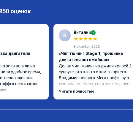
 850 оценок
Виталий
✓
В
★
★
★
★
★
3 октября 2025
ивка двигателя
«Чип тюнинг Stage 1, прошивка
двигателя автомобиля»
ыстро ответили на 
Делал чип тюнинг на джили кулрей 2 
вили удобное время, 
супруге, это что то с чем то приехал 
ственно сделали 
Владимир человек Мега профи, ну а 
 эффект есть сколько 
машина полетела, если честно даже 
ажу
страшно было, спасибо огромное. Ну и
Читать полностью
одно сделал чип на лексус рх2 не 
попробовал еще пока испытали пока 
только супругину, она в восторге.