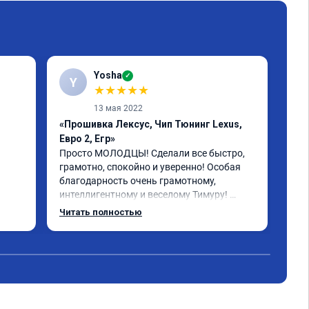
Yosha
✓
Y
★
★
★
★
★
13 мая 2022
«Прошивка Лексус, Чип Тюнинг Lexus,
«Пр
Евро 2, Егр»
Реб
бол
Просто МОЛОДЦЫ! Сделали все быстро, 
пла
грамотно, спокойно и уверенно! Особая 
рас
благодарность очень грамотному, 
бол
интеллигентному и веселому Тимуру! 
 за 
Ребята профессионалы! Lexus GX-460 
Читать полностью
зажил новой жизнью! СПАСИБО!!!