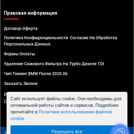
Правовая информация
Договор-Оферта
Политика Конфиденциальности. Согласие На Обработку
Персональных Данных.
Формы Оплаты
Удаление Сажевого Фильтра На Турбо Дизеле TDI
Чип Тюнинг BMW После 2020.06
Заказать Звонок
ИП Смирнов Георгий Павлович. ИНН 781302555843,
Сайт использует файлы cookie. Они необходимы для
ОГРНИП 324470400032610
оптимальной работы сайтов и сервисов. Подробнее
прочитайте в
Политике использования файлов
cookie
Разрешить все
© 2010 - 2026 Чип тюнинг в Вологде - Автосервис "Евро