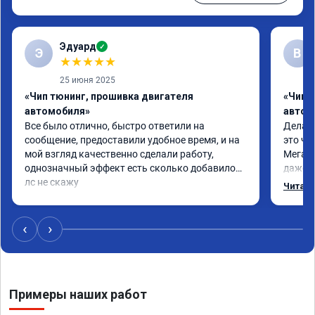
Эдуард
✓
Э
В
★
★
★
★
★
25 июня 2025
«Чип тюнинг, прошивка двигателя
«Чип т
автомобиля»
автом
Все было отлично, быстро ответили на 
Делал 
сообщение, предоставили удобное время, и на 
это чт
мой взгляд качественно сделали работу, 
Мега п
однозначный эффект есть сколько добавилось 
даже с
лс не скажу
одно с
Читать
еще по
в вост
‹
›
Примеры наших работ