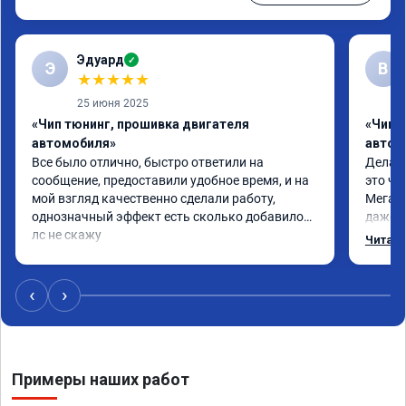
Эдуард
✓
Э
В
★
★
★
★
★
25 июня 2025
«Чип тюнинг, прошивка двигателя
«Чип т
автомобиля»
автом
Все было отлично, быстро ответили на 
Делал 
сообщение, предоставили удобное время, и на 
это чт
мой взгляд качественно сделали работу, 
Мега п
однозначный эффект есть сколько добавилось 
даже с
лс не скажу
одно с
Читать
еще по
в вост
‹
›
Примеры наших работ