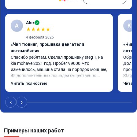
Alex
✓
A
К
★
★
★
★
★
4 февраля 2026
«Чип тюнинг, прошивка двигателя
«Чип 
автомобиля»
автом
Спасибо ребятам. Сделал прошивку steg 1, на 
Обрати
kia mohave 2021 год. Пробег 99000.Что 
Долго 
изменилось, машина стала на порядок мощнее, 
прокон
45 дополнительных лошадей существенно 
Stage 
чувствуется и соответственно крутящего 
с сохр
Читать полностью
Читать
момента. Значительно упал расход, был в 
Машина
среднем 15 город, уже три дня катаюсь, держит 
получи
12-12.5. Коробка перестала подпинывать при 
прибав
‹
›
наборе скорости. Педаль газа более 
обгоны
отзывчевее. В целом, я очень доволен.!
понра
прошив
похоже
Примеры наших работ
прошив
эконом