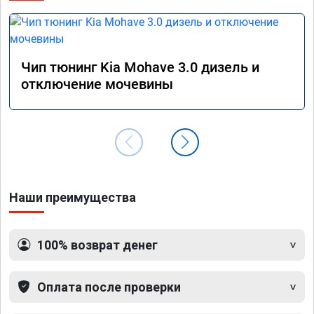
сэконо
давать
прошив
Рекоме
Чип тюнинг Kia Mohave 3.0 дизель и
А0110
отключение мочевины
Наши преимущества
100% возврат денег
Оплата после проверки