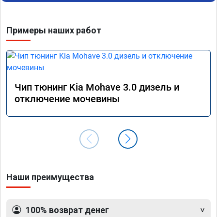
отзывчевее. В целом, я очень доволен.!
понра
прошив
похоже
Примеры наших работ
прошив
эконом
сэконо
давать
прошив
Рекоме
Чип тюнинг Kia Mohave 3.0 дизель и
А0110
отключение мочевины
Наши преимущества
100% возврат денег