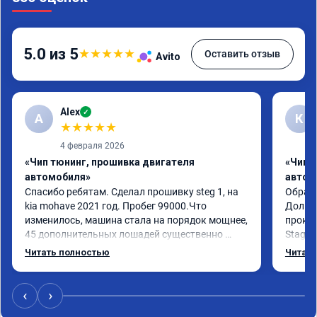
5.0 из 5
★
★
★
★
★
Оставить отзыв
Avito
Alex
✓
A
К
★
★
★
★
★
4 февраля 2026
«Чип тюнинг, прошивка двигателя
«Чип 
автомобиля»
автом
Спасибо ребятам. Сделал прошивку steg 1, на 
Обрати
kia mohave 2021 год. Пробег 99000.Что 
Долго 
изменилось, машина стала на порядок мощнее, 
прокон
45 дополнительных лошадей существенно 
Stage 
чувствуется и соответственно крутящего 
с сохр
Читать полностью
Читать
момента. Значительно упал расход, был в 
Машина
среднем 15 город, уже три дня катаюсь, держит 
получи
12-12.5. Коробка перестала подпинывать при 
прибав
‹
›
наборе скорости. Педаль газа более 
обгоны