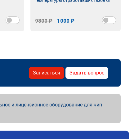
температуры отработавших газов ОГ
9800 ₽
1000 ₽
98
Записаться
Задать вопрос
ьное и лицензионное оборудование для чип