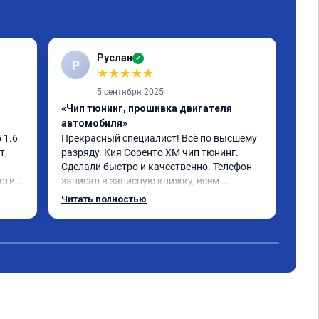
Руслан
✓
Р
С
★
★
★
★
★
5 сентября 2025
«Чип тюнинг, прошивка двигателя
«Чи
автомобиля»
отк
1.6 
Прекрасный специалист! Всё по высшему 
Ока
, 
разряду. Кия Соренто XM чип тюнинг. 
моч
Сделали быстро и качественно. Телефон 
быс
ти и 
записал в записную книжку, всем 
дов
рекомендую! Еще вот поеду в ближайшее 
отл
Читать полностью
Чит
 не 
дни брата Мазду 6 2016 год отгоню на чип 
Кто
 
тюнинг.
Одн
- 
оны 
 