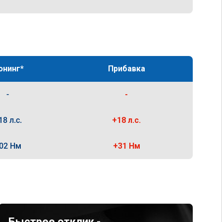
юнинг*
Прибавка
-
-
18 л.с.
+18 л.с.
02 Нм
+31 Нм
Быстрее отклик -