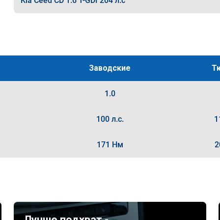
Kia Ceed CD 1.6 T-GDI 204 л.с
Заводские
Т
1.0
100 л.с.
1
171 Нм
2
Лучше подхват -