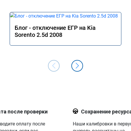
режим Comfort (на заводской прошивк
при этом сохранилась та самая эконо
в данном режиме - отличный способ 
сэкономить топливо, когда нет 
необходимости давать "тапок в пол". В
Блог - отключение ЕГР на Kia
общем и целом прошивкой доволен, 
Sorento 2.5d 2008
отличный результат. Рекомендую 
однозначно! Сертификат № А011094
та после проверки
Сохранение ресурс
водите оплату после
Наши калибровки в перв
поездки, если вас
очередь рассчитаны на