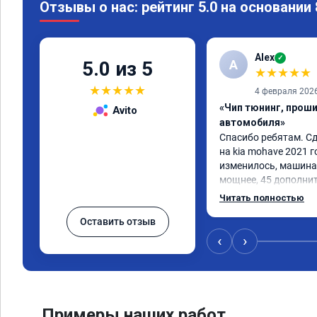
Отзывы о нас: рейтинг 5.0 на основании
Alex
✓
A
5.0 из 5
★
★
★
★
★
★
★
★
★
★
4 февраля 202
«Чип тюнинг, прош
Avito
автомобиля»
Спасибо ребятам. Сд
на kia mohave 2021 г
изменилось, машина 
мощнее, 45 дополни
существенно чувству
Читать полностью
соответственно крут
Оставить отзыв
Значительно упал ра
15 город, уже три дн
‹
›
12.5. Коробка перес
наборе скорости. Пед
отзывчевее. В целом,
Примеры наших работ