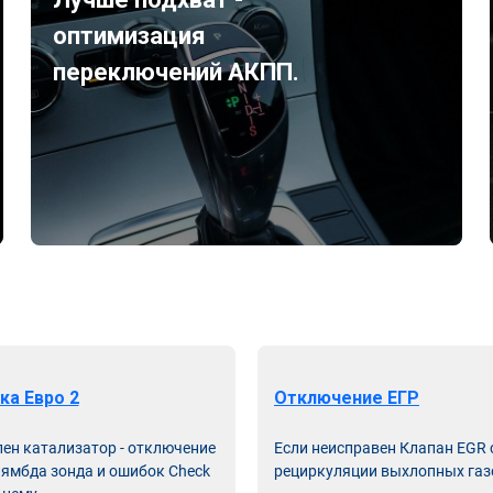
оптимизация
переключений АКПП.
ка Евро 2
Отключение ЕГР
лен катализатор - отключение
Если неисправен Клапан EGR
лямбда зонда и ошибок Check
рециркуляции выхлопных газ