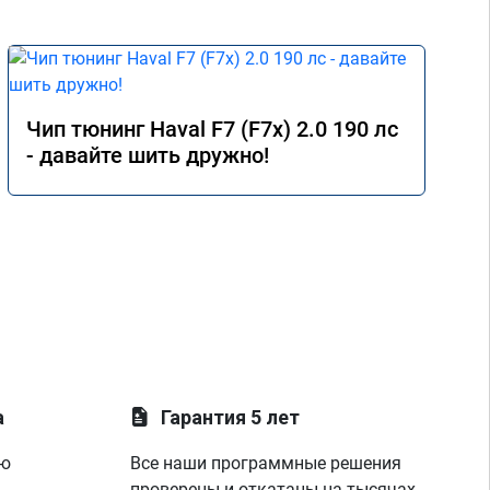
е) 
мия 
 
Чип тюнинг Haval F7 (F7x) 2.0 190 лс
- давайте шить дружно!
а
Гарантия 5 лет
ую
Все наши программные решения
проверены и откатаны на тысячах