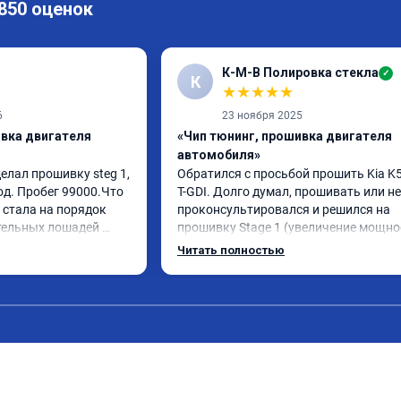
 850 оценок
К-М-В Полировка стекла
✓
К
★
★
★
★
★
6
23 ноября 2025
ивка двигателя
«Чип тюнинг, прошивка двигателя
автомобиля»
елал прошивку steg 1, 
Обратился с просьбой прошить Kia K5 
од. Пробег 99000.Что 
T-GDI. Долго думал, прошивать или нет
стала на порядок 
проконсультировался и решился на 
тельных лошадей 
прошивку Stage 1 (увеличение мощнос
ется и 
отзывчивости с сохранением всех 
Читать полностью
ящего момента. 
функций и экологии). Машина конечно
сход, был в среднем 
стала космолетом и не получила в два
я катаюсь, держит 12-
раза больше мощности, но прибавка +
тала подпинывать при 
15% вполне ощущается, по трассе обг
аль газа более 
стали увереннее. На удивление очень 
 я очень доволен.!
понравился ECO режим на 
модифицированной прошивке - по 
отзывчивости авто больше похоже на